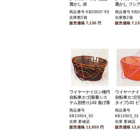
透かし 赤
透かし フシ
商品番号 KB20007-50
商品番号 KB20
在庫数5個
在庫数2個
販売価格
7,150
円
販売価格
7,1
ワイヤーナイロン楕円
ワイヤーナイ
自転車カゴ(装着シス
自転車カゴ(
テム別売り)-02 焦げ茶
タイプ)-01 
商品番号
商品番号
KB13604_02
KB13603_01
在庫 要確認
在庫 要確認
販売価格
12,650
円
販売価格
12,