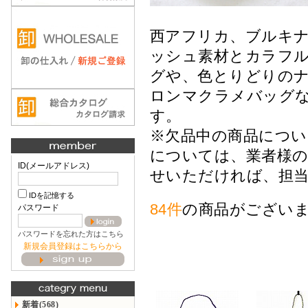
西アフリカ、ブルキナ
ッシュ素材とカラフ
グや、色とりどりの
ロンマクラメバッグ
す。
※欠品中の商品につい
については、業者様のみ受
ID(メールアドレス)
せいただければ、担
IDを記憶する
84件
の商品がござい
パスワード
パスワードを忘れた方はこちら
新規会員登録はこちらから
新着(568)