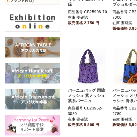
ブランド(645)
緑
プショルダー
商品番号 CB25906-70
商品番号 CB25
在庫 要確認
7000
販売価格
2,750
円
在庫 要確認
販売価格
3,8
パーニュバッグ 両脇
パーニュバッ
メッシュ 紫メッシュ
メッシュ オ
紫系パーニュ
ッシュ 青系
商品番号 CB23952-
商品番号 CB23
3030
2780
在庫 要確認
在庫 要確認
販売価格
5,500
円
販売価格
5,5