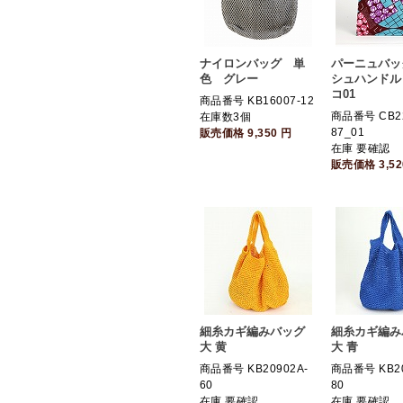
ナイロンバッグ 単
パーニュバッ
色 グレー
シュハンドル 
コ01
商品番号 KB16007-12
商品番号 CB22
在庫数3個
87_01
販売価格
9,350
円
在庫 要確認
販売価格
3,5
細糸カギ編みバッグ
細糸カギ編み
大 黄
大 青
商品番号 KB20902A-
商品番号 KB20
60
80
在庫 要確認
在庫 要確認