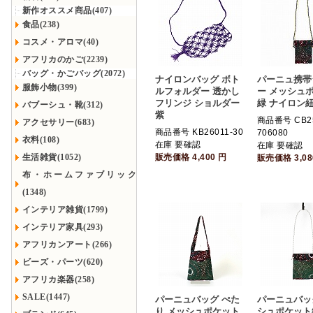
新作オススメ商品(407)
食品(238)
コスメ・アロマ(40)
アフリカのかご(2239)
バッグ・かごバッグ(2072)
ナイロンバッグ ボト
パーニュ携帯
服飾小物(399)
ルフォルダー 透かし
ー メッシュ
フリンジ ショルダー
緑 ナイロン紐
バブーシュ・靴(312)
紫
商品番号 CB25
アクセサリー(683)
商品番号 KB26011-30
706080
衣料(108)
在庫 要確認
在庫 要確認
生活雑貨(1052)
販売価格
4,400
円
販売価格
3,0
布・ホームファブリック
(1348)
インテリア雑貨(1799)
インテリア家具(293)
アフリカンアート(266)
ビーズ・パーツ(620)
アフリカ楽器(258)
SALE(1447)
パーニュバッグ ぺた
パーニュバッ
り メッシュポケット
シュポケット