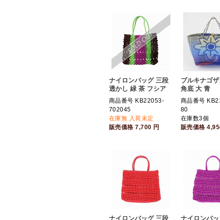
ナイロンバッグ 三段
ブルキナゴザ
透かし 緑 茶 フシア
角底 大 青
商品番号 KB22053-
商品番号 KB21
702045
80
在庫無 入荷未定
在庫数3個
販売価格
7,700
円
販売価格
4,9
ナイロンバッグ 三段
ナイロンバッ