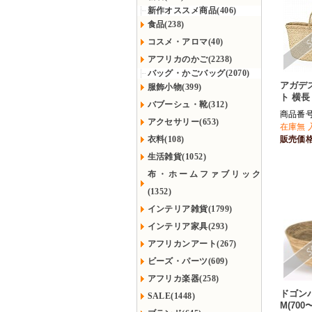
新作オススメ商品(406)
食品(238)
コスメ・アロマ(40)
アフリカのかご(2238)
バッグ・かごバッグ(2070)
アガデ
服飾小物(399)
ト 横長
バブーシュ・靴(312)
商品番号 
アクセサリー(653)
在庫無 
衣料(108)
販売価
生活雑貨(1052)
布・ホームファブリック
(1352)
インテリア雑貨(1799)
インテリア家具(293)
アフリカンアート(267)
ビーズ・パーツ(609)
アフリカ楽器(258)
ドゴン
SALE(1448)
M(700