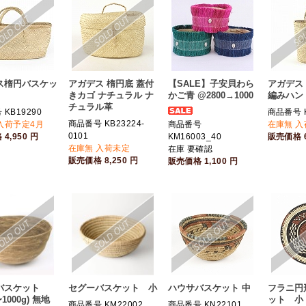
ス楕円バスケッ
アガデス 楕円底 蓋付
【SALE】子安貝わら
アガデス 
きカゴ ナチュラル ナ
かご青 @2800→1000
編みハン
チュラル革
KB19290
商品番号 K
商品番号 KB23224-
入荷予定4月
商品番号
在庫無 
0101
格
4,950
円
KM16003_40
販売価格
在庫無 入荷未定
在庫 要確認
販売価格
8,250
円
販売価格
1,100
円
バスケット
セグーバスケット 小
ハウサバスケット 中
フラニ円
〜1000g) 無地
ット 小
商品番号 KM22002
商品番号 KN22101