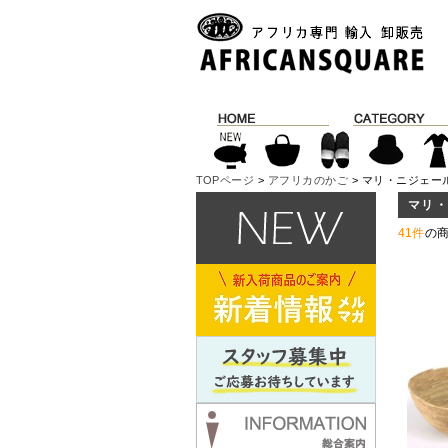
TOPページ
>
アフリカのかご
> マリ・ニジェー
マリ
41件
の