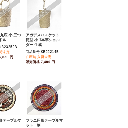
丸底 小 三つ
アガデスバスケット
ドル
筒型 小 1本革ショル
ダー 生成
B23252B
商品番号 KB22214B
入荷未定
在庫無 入荷未定
6,820
円
販売価格
7,480
円
形テーブルマ
フラニ円形テーブルマ
ット 柄