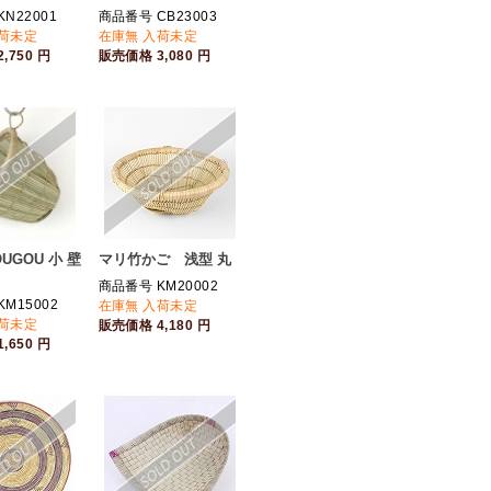
N22001
商品番号 CB23003
入荷未定
在庫無 入荷未定
2,750
円
販売価格
3,080
円
UGOU 小 壁
マリ竹かご 浅型 丸
商品番号 KM20002
M15002
在庫無 入荷未定
入荷未定
販売価格
4,180
円
1,650
円