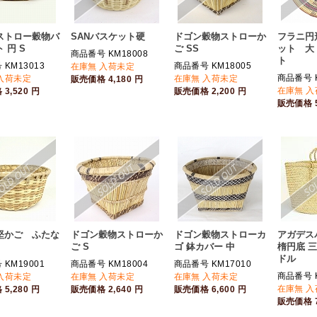
ストロー穀物バ
SANバスケット硬
ドゴン穀物ストローか
フラニ円
 円 S
ご SS
ット 大
商品番号 KM18008
ト
KM13013
商品番号 KM18005
在庫無 入荷未定
商品番号 K
入荷未定
在庫無 入荷未定
販売価格
4,180
円
在庫無 
格
3,520
円
販売価格
2,200
円
販売価格
堅かご ふたな
ドゴン穀物ストローか
ドゴン穀物ストローカ
アガデス
ご S
ゴ 鉢カバー 中
楕円底 
ドル
KM19001
商品番号 KM18004
商品番号 KM17010
商品番号 K
入荷未定
在庫無 入荷未定
在庫無 入荷未定
在庫無 
格
5,280
円
販売価格
2,640
円
販売価格
6,600
円
販売価格