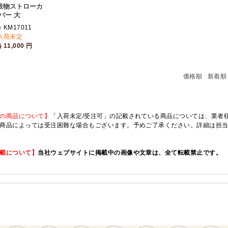
穀物ストローカ
バー 大
KM17011
入荷未定
格
11,000
円
価格順
新着順
の商品について】
「入荷未定/受注可」の記載されている商品については、業者様のみ
商品によっては受注困難な場合もございます。予めご了承ください。詳細は担
載について】
当社ウェブサイトに掲載中の画像や文章は、全て転載禁止です。