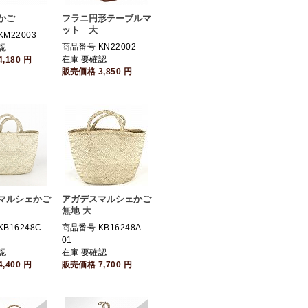
かご
フラニ円形テーブルマ
ット 大
M22003
商品番号 KN22002
認
在庫 要確認
4,180
円
販売価格
3,850
円
マルシェかご
アガデスマルシェかご
無地 大
B16248C-
商品番号 KB16248A-
01
認
在庫 要確認
4,400
円
販売価格
7,700
円