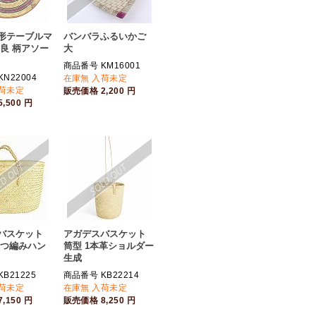
形テーブルマ
バンバラふるいかご
 良 柄アソー
大
商品番号 KM16001
N22004
在庫無 入荷未定
入荷未定
販売価格
2,200
円
5,500
円
バスケット
アガデスバスケット
三つ編みハン
筒型 1本革ショルダー
生成
B21225
商品番号 KB22214
入荷未定
在庫無 入荷未定
7,150
円
販売価格
8,250
円