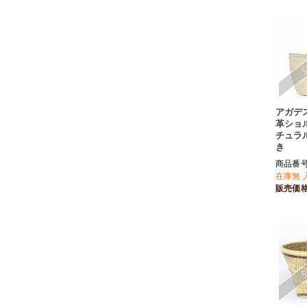
アガデ
革ショ
チュラ
き
商品番号 
在庫無 
販売価