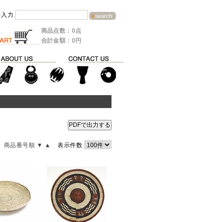
を入力
商品点数：0点
合計金額：0円
PDFで出力する
商品番号順 ▼
▲
表示件数