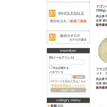
ドゴン
1500g
商品番号 
在庫 要
販売価
ID(メールアドレス)
IDを記憶する
フラニ
パスワード
ット 大
商品番号 
パスワードを忘れた方はこちら
在庫 要
新規会員登録はこちらから
販売価
新着(535)