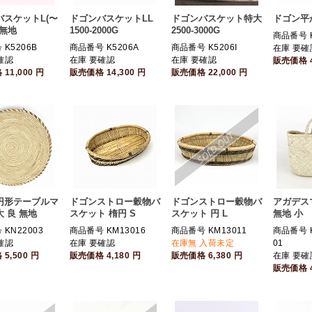
バスケットL(〜
ドゴンバスケットLL
ドゴンバスケット特大
ドゴン平
) 無地
1500-2000G
2500-3000G
商品番号 K
K5206B
商品番号 K5206A
商品番号 K5206I
在庫 要確
確認
在庫 要確認
在庫 要確認
販売価格
格
11,000
円
販売価格
14,300
円
販売価格
22,000
円
円形テーブルマ
ドゴンストロー穀物バ
ドゴンストロー穀物バ
アガデス
 良 無地
スケット 楕円 S
スケット 円 L
無地 小
KN22003
商品番号 KM13016
商品番号 KM13011
商品番号 K
確認
在庫 要確認
在庫無 入荷未定
01
格
5,500
円
販売価格
4,180
円
販売価格
6,380
円
在庫 要確
販売価格