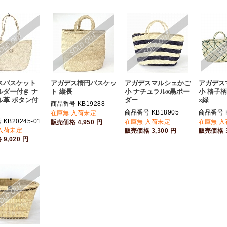
スバスケット
アガデス楕円バスケッ
アガデスマルシェかご
アガデス
ルダー付き ナ
ト 縦長
小 ナチュラルx黒ボー
小 格子
ル革 ボタン付
ダー
x緑
商品番号 KB19288
商品番号 KB18905
商品番号 K
在庫無 入荷未定
KB20245-01
在庫無 入荷未定
在庫無 
販売価格
4,950
円
入荷未定
販売価格
3,300
円
販売価格
格
9,020
円