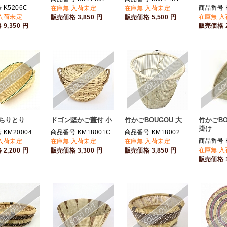
K5206C
商品番号 K
在庫無 入荷未定
在庫無 入荷未定
入荷未定
在庫無 
販売価格
3,850
円
販売価格
5,500
円
格
9,350
円
販売価格
 ちりとり
ドゴン堅かご蓋付 小
竹かごBOUGOU 大
竹かごBO
掛け
KM20004
商品番号 KM18001C
商品番号 KM18002
商品番号 K
入荷未定
在庫無 入荷未定
在庫無 入荷未定
在庫無 
格
2,200
円
販売価格
3,300
円
販売価格
3,850
円
販売価格