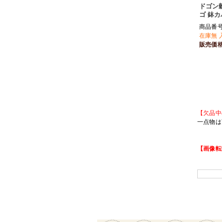
ドゴン
ゴ 鉢カ
商品番号 
在庫無 
販売価
【欠品中
一点物は
【画像転