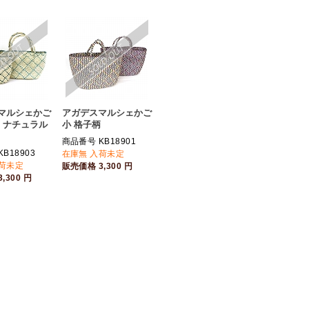
マルシェかご
アガデスマルシェかご
柄 ナチュラル
小 格子柄
商品番号 KB18901
B18903
在庫無 入荷未定
入荷未定
販売価格
3,300
円
3,300
円