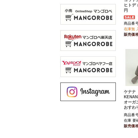
ヒトデ @
円
商品番号 
在庫無 
販売価
ケナナ
KENAN
オーガ
おすわ
商品番号 
在庫 要
販売価