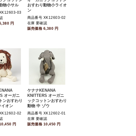
動物小サル
おすわり動物小ライオ
ン
K12603-03
商品番号 XK12603-02
認
在庫 要確認
6,380
円
販売価格
6,380
円
ENANA
ケナナKENANA
RS オーガニ
KNITTERS オーガニ
トンおすわり
ックコットンおすわり
ライオン
動物 中 ゾウ
K12602-02
商品番号 XK12602-01
認
在庫 要確認
10,450
円
販売価格
10,450
円