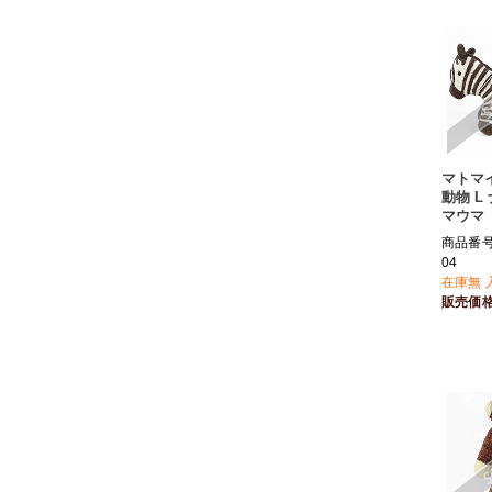
マトマ
動物 L
マウマ
商品番号 
04
在庫無 
販売価