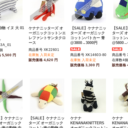
物 イヌ 大 01
ケナナニッターズ オ
【SALE】ケナナニッ
【SAL
ーガニックコットンエ
ターズ オーガニック
ターズ 
レファントサンタクロ
コットンパトカー 青
コットン
号
ース
@3800→3000円
@5800→
03A_01
商品番号 XK22601
個
在庫無 入荷未定
商品番号 XK14603-80
商品番号 X
格
5,500
円
販売価格
4,620
円
在庫無 入荷未定
在庫数4
販売価格
3,300
円
販売価格
E】ケナナニッ
【SALE】ケナナニッ
ケナナ
ケナナ
 オーガニック
ターズ オーガニック
KENANAKNITTERS
KENANA
ン海の動物 中
コットン海の動物 中
オーガニックコットン
オーガニ