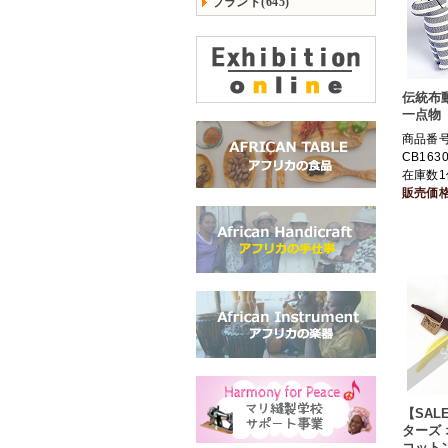
ブランド(645)
伝統布動
一点物
商品番
CB163
在庫数1
販売価
【SAL
ターズ
コット