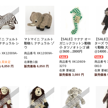
イニ フェルト
マトマイニ フェルト
【SALE】ケナナ オー
【SAL
 ナチュラル シ
動物 L ナチュラル ゾ
ガニックコットン動物
ターズ 
ウ
小 タツノオトシゴ 緑
り動物 大
@3600→2800円
@14000
XK12009A-
商品番号 XK12009A-
01
商品番号 XK10609-
商品番号 X
入荷未定
在庫数1個
3270
0810
格
6,050
円
販売価格
6,050
円
在庫 要確認
在庫 要確
販売価格
3,080
円
販売価格