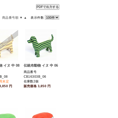
PDFで出力する
商品番号順 ▼
▲
表示件数
 イヌ 中 08
伝統布動物 イヌ 中 06
商品番号
B_08
CB16303B_06
入荷未定
在庫数2個
3,850
円
販売価格
3,850
円