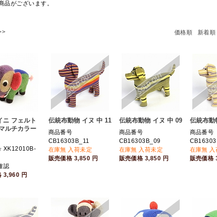
商品がございます。
>>
価格順
新着順
イニ フェルト
伝統布動物 イヌ 中 11
伝統布動物 イヌ 中 09
伝統布動物
 マルチカラー
商品番号
商品番号
商品番号
CB16303B_11
CB16303B_09
CB16303
XK12010B-
在庫無 入荷未定
在庫無 入荷未定
在庫無 
販売価格
3,850
円
販売価格
3,850
円
販売価格
確認
格
3,960
円