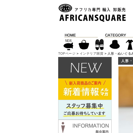
TOPページ
>
インテリア雑貨
> 人形・ぬいぐる
人形