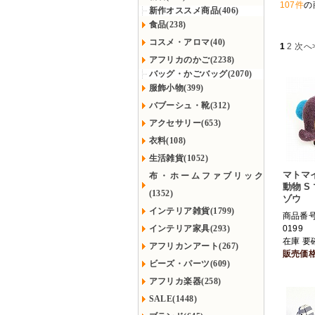
107件
の
新作オススメ商品(406)
食品(238)
コスメ・アロマ(40)
1
2
次へ
アフリカのかご(2238)
バッグ・かごバッグ(2070)
服飾小物(399)
バブーシュ・靴(312)
アクセサリー(653)
衣料(108)
生活雑貨(1052)
マトマ
布・ホームファブリック
動物 S
(1352)
ゾウ
インテリア雑貨(1799)
商品番号 
インテリア家具(293)
0199
在庫 要
アフリカンアート(267)
販売価
ビーズ・パーツ(609)
アフリカ楽器(258)
SALE(1448)