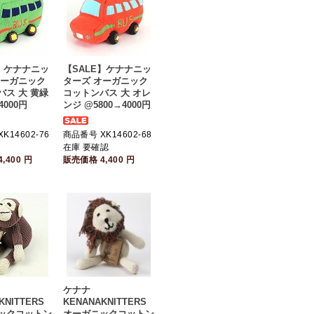
E】ケナナニッ
【SALE】ケナナニッ
オーガニック
ターズ オーガニック
バス 大 黄緑
コットンバス 大 オレ
4000円
ンジ @5800→4000円
K14602-76
商品番号 XK14602-68
個
在庫 要確認
4,400
円
販売価格
4,400
円
ケナナ
KNITTERS
KENANAKNITTERS
ックコットン
オーガニックコットン