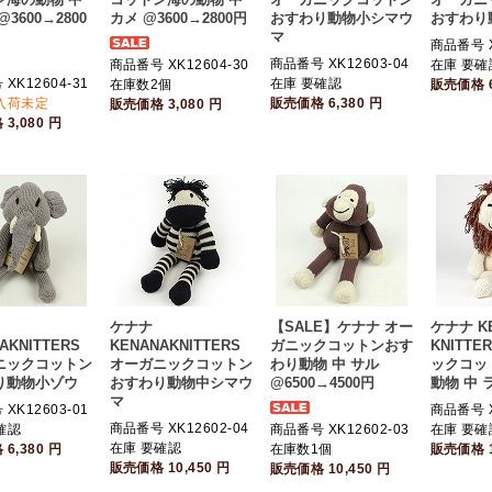
3600→2800
カメ @3600→2800円
おすわり動物小シマウ
おすわり
マ
商品番号 X
商品番号 XK12603-04
商品番号 XK12604-30
在庫 要確
XK12604-31
在庫 要確認
在庫数2個
販売価格
入荷未定
販売価格
6,380
円
販売価格
3,080
円
格
3,080
円
ケナナ
【SALE】ケナナ オー
ケナナ K
AKNITTERS
KENANAKNITTERS
ガニックコットンおす
KNITTE
ニックコットン
オーガニックコットン
わり動物 中 サル
ックコッ
り動物小ゾウ
おすわり動物中シマウ
@6500→4500円
動物 中 
マ
XK12603-01
商品番号 X
商品番号 XK12602-04
確認
商品番号 XK12602-03
在庫 要確
在庫 要確認
格
6,380
円
在庫数1個
販売価格
販売価格
10,450
円
販売価格
10,450
円