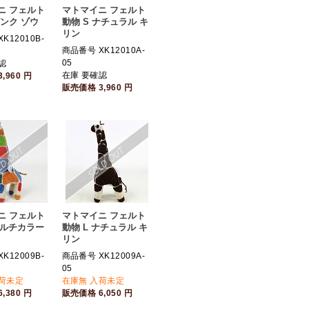
ニ フェルト
マトマイニ フェルト
ピンク ゾウ
動物 S ナチュラル キ
リン
K12010B-
商品番号 XK12010A-
05
認
在庫 要確認
3,960
円
販売価格
3,960
円
ニ フェルト
マトマイニ フェルト
マルチカラー
動物 L ナチュラル キ
リン
K12009B-
商品番号 XK12009A-
05
入荷未定
在庫無 入荷未定
6,380
円
販売価格
6,050
円