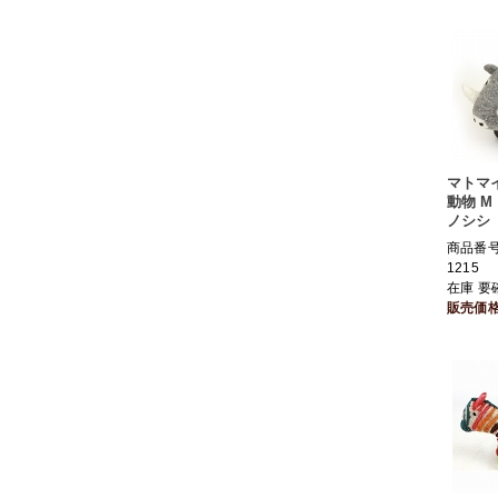
マトマ
動物 M
ノシシ
商品番号 
1215
在庫 要
販売価