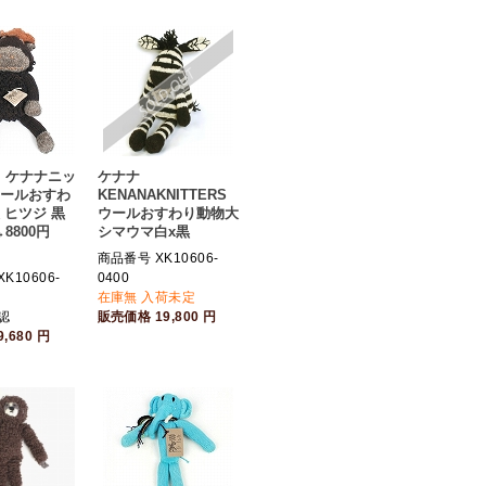
E】ケナナニッ
ケナナ
ウールおすわ
KENANAKNITTERS
 ヒツジ 黒
ウールおすわり動物大
→8800円
シマウマ白x黒
商品番号 XK10606-
K10606-
0400
在庫無 入荷未定
認
販売価格
19,800
円
9,680
円