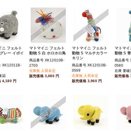
イニ フェルト
マトマイニ フェルト
マトマイニ フェルト
マトマイ
 グレー イボイ
動物 S 白 ホロホロ鳥
動物 S マルチカラー
動物 S 
キリン
商品番号 XK12010B-
商品番号 X
XK12011B-
商品番号 XK12010B-
2700
0580
0599
在庫無 入荷未定
在庫 要確
確認
在庫無 入荷未定
販売価格
3,080
円
販売価格
格
4,180
円
販売価格
3,960
円