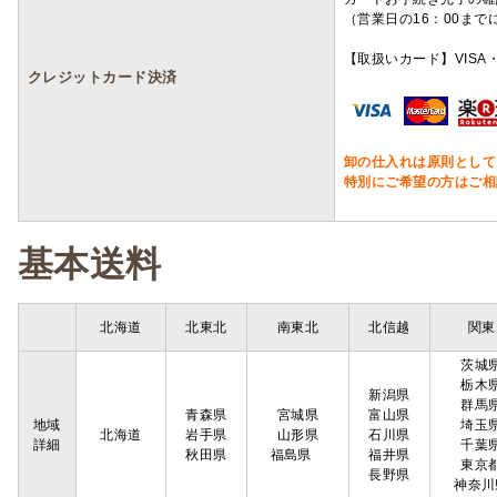
（営業日の16：00ま
【取扱いカード】VISA・
クレジットカード決済
卸の仕入れは原則として
特別にご希望の方はご相
基本送料
北海道
北東北
南東北
北信越
関東
茨城
栃木
新潟県
群馬
青森県
宮城県
富山県
地域
埼玉
北海道
岩手県
山形県
石川県
詳細
千葉
秋田県
福島県
福井県
東京
長野県
神奈川