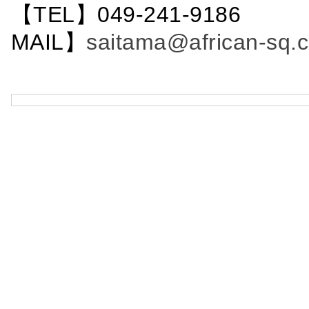
【TEL】049-241-9186 
MAIL】
saitama@african-sq.c