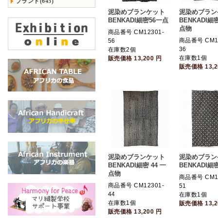
ブランド(645)
泥染めブランケット
泥染めブラン
BENKADI細密56一点
BENKADI細密
点物
商品番号 CM12301-
商品番号 CM12
56
36
在庫数2個
在庫数1個
販売価格
13,200
円
販売価格
13,
泥染めブランケット
泥染めブラン
BENKADI細密 44 一
BENKADI細
点物
商品番号 CM12
商品番号 CM12301-
51
44
在庫数1個
在庫数1個
販売価格
13,
販売価格
13,200
円