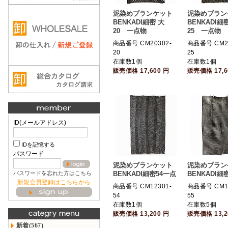
泥染めブランケット
泥染めブラン
BENKADI細密 大
BENKADI細
20 一点物
25 一点物
商品番号 CM20302-
商品番号 CM20
20
25
在庫数1個
在庫数1個
販売価格
17,600
円
販売価格
17,
ID(メールアドレス)
IDを記憶する
パスワード
泥染めブランケット
泥染めブラン
パスワードを忘れた方はこちら
BENKADI細密54一点
BENKADI細
新規会員登録はこちらから
商品番号 CM12301-
商品番号 CM12
54
55
在庫数1個
在庫数5個
販売価格
13,200
円
販売価格
13,
新着(567)