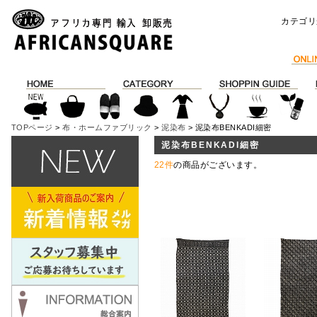
カテゴリ
TOPページ
>
布・ホームファブリック
>
泥染布
> 泥染布BENKADI細密
泥染布BENKADI細密
22件
の商品がございます。