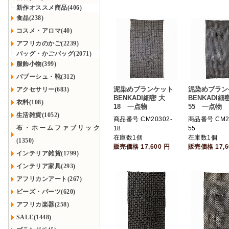
新作オススメ商品(406)
食品(238)
コスメ・アロマ(40)
アフリカのかご(2239)
バッグ・かごバッグ(2071)
服飾小物(399)
バブーシュ・靴(312)
泥染めブランケット
泥染めブラン
アクセサリー(683)
BENKADI細密 大
BENKADI細
衣料(108)
18 一点物
55 一点物
生活雑貨(1052)
商品番号 CM20302-
商品番号 CM20
布・ホームファブリック
18
55
在庫数1個
在庫数1個
(1350)
販売価格
17,600
円
販売価格
17,
インテリア雑貨(1799)
インテリア家具(293)
アフリカンアート(267)
ビーズ・パーツ(620)
アフリカ楽器(258)
SALE(1448)