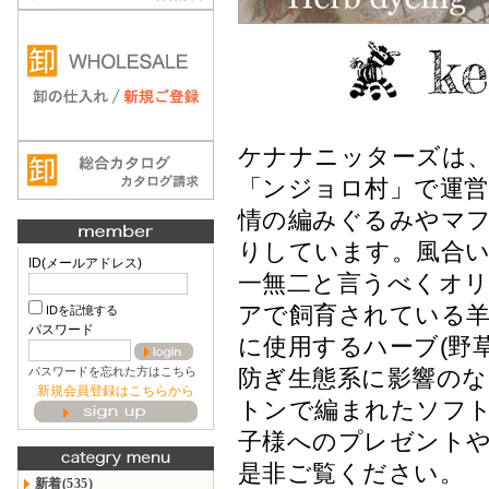
ケナナニッターズは、
「ンジョロ村」で運
情の編みぐるみやマ
りしています。風合い
ID(メールアドレス)
一無二と言うべくオリ
アで飼育されている羊
IDを記憶する
パスワード
に使用するハーブ(野
パスワードを忘れた方はこちら
防ぎ生態系に影響の
新規会員登録はこちらから
トンで編まれたソフ
子様へのプレゼント
是非ご覧ください。
新着(535)