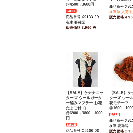
@4500→3600円
商品番号 X913
在庫無 入荷未
商品番号 X9133-29
販売価格
4,9
在庫 要確認
販売価格
3,960
円
【SALE】ケナナニッ
【SALE】
ターズ ウールガータ
ターズ ウール
ー編みマフラー お花
花モチーフ
たまご付 白
@1600→100
@6900→3800→1000
円
商品番号 X91
在庫 要確認
商品番号 C5186-00
販売価格
1,1