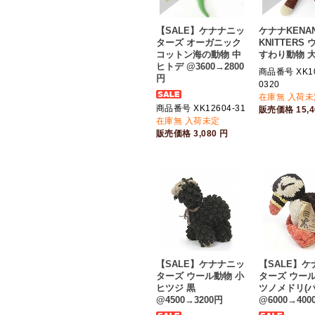
【SALE】ケナナニッ
ケナナKENA
ターズ オーガニック
KNITTERS
コットン海の動物 中
すわり動物 大
ヒトデ @3600→2800
商品番号 XK10
円
0320
在庫無 入荷未
商品番号 XK12604-31
販売価格
15,
在庫無 入荷未定
販売価格
3,080
円
【SALE】ケナナニッ
【SALE】
ターズ ウール動物 小
ターズ ウール
ヒツジ 黒
ツノメドリ(パ
@4500→3200円
@6000→400