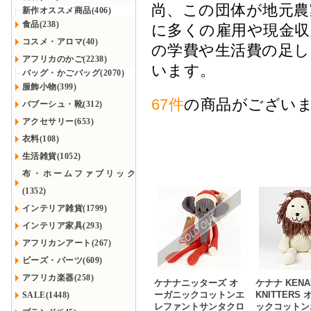
尚、この団体が地元農
新作オススメ商品(406)
食品(238)
に多くの雇用や現金
コスメ・アロマ(40)
の学費や生活費の足し
アフリカのかご(2238)
います。
バッグ・かごバッグ(2070)
服飾小物(399)
67件
の商品がござい
バブーシュ・靴(312)
アクセサリー(653)
衣料(108)
生活雑貨(1052)
布・ホームファブリック
(1352)
インテリア雑貨(1799)
インテリア家具(293)
アフリカンアート(267)
ビーズ・パーツ(609)
アフリカ楽器(258)
ケナナニッターズ オ
ケナナ KENA
ーガニックコットンエ
KNITTERS
SALE(1448)
レファントサンタクロ
ックコットン