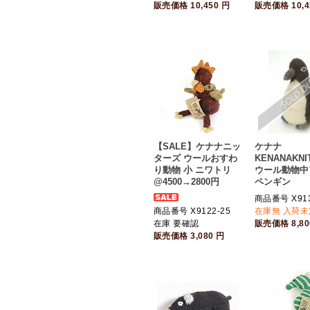
販売価格
10,450
円
販売価格
10,
【SALE】ケナナニッ
ケナナ
ターズ ウールおすわ
KENANAKNI
り動物 小 ニワトリ
ウール動物中
@4500→2800円
ペンギン
商品番号 X913
商品番号 X9122-25
在庫無 入荷未
在庫 要確認
販売価格
8,8
販売価格
3,080
円