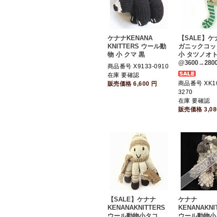
ケナナKENANA
【SALE】ケ
KNITTERS ウール動
ガニックコッ
物 小 クマ 黒
小 タツノオト
@3600→280
商品番号 X9133-0910
在庫 要確認
商品番号 XK10
販売価格
6,600
円
3270
在庫 要確認
販売価格
3,0
【SALE】ケナナ
ケナナ
KENANAKNITTERS
KENANAKNI
ウール動物小タコ
ウール動物小