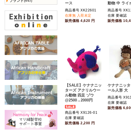
ブランド(645)
ース
動物 中 ライ
商品番号 XK22601
商品番号 XK12
在庫無 入荷未定
在庫 要確認
販売価格
4,620
円
販売価格
10,
【SALE】ケナナニッ
ケナナニッタ
ターズ アクリルウー
ール人形 大
ル動物 四足 ゾウ
商品番号 X91
@2500→2000円
在庫 要確認
販売価格
6,6
商品番号 X9126-01
在庫 要確認
販売価格
2,200
円