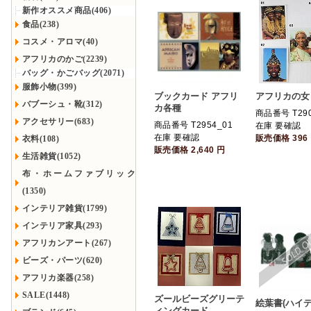
新作オススメ商品(406)
食品(238)
コスメ・アロマ(40)
アフリカのかご(2239)
バッグ・かごバッグ(2071)
服飾小物(399)
ブックカード アフリ
アフリカの女
バブーシュ・靴(312)
カ各種
商品番号 T290
アクセサリー(683)
商品番号 T2954_01
在庫 要確認
在庫 要確認
販売価格
396
衣料(108)
販売価格
2,640
円
生活雑貨(1052)
布・ホームファブリック
(1350)
インテリア雑貨(1799)
インテリア家具(293)
アフリカンアート(267)
ビーズ・パーツ(620)
アフリカ楽器(258)
SALE(1448)
ズールビーズグリーテ
絵葉書(ハイ
ィングカード