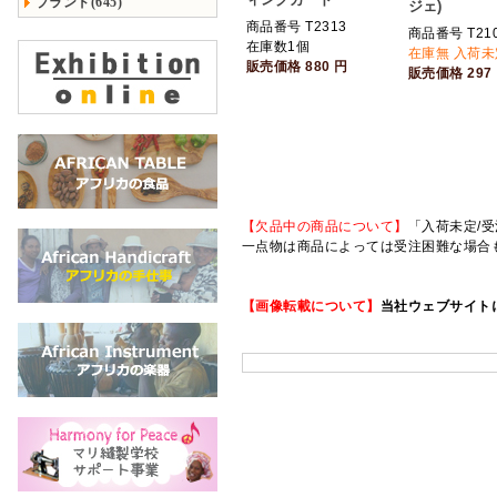
ブランド(645)
ジェ)
商品番号 T2313
商品番号 T210
在庫数1個
在庫無 入荷未
販売価格
880
円
販売価格
297
【欠品中の商品について】
「入荷未定/受
一点物は商品によっては受注困難な場合
【画像転載について】
当社ウェブサイト