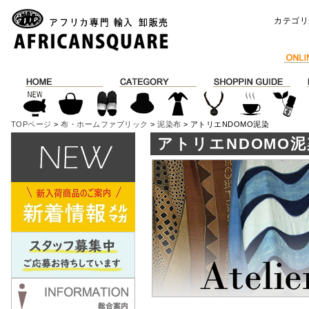
カテゴリ
TOPページ
>
布・ホームファブリック
>
泥染布
> アトリエNDOMO泥染
アトリエNDOMO泥