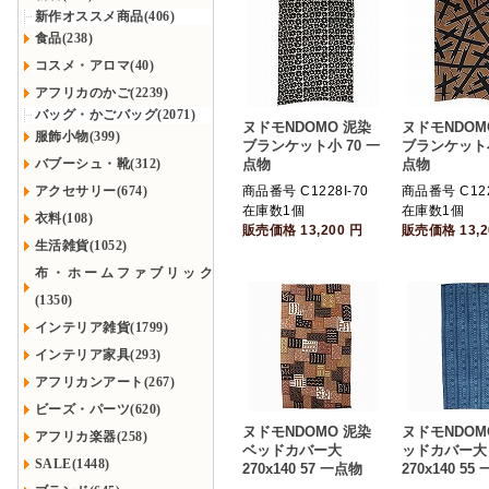
新作オススメ商品(406)
食品(238)
コスメ・アロマ(40)
アフリカのかご(2239)
バッグ・かごバッグ(2071)
ヌドモNDOMO 泥染
ヌドモNDOM
服飾小物(399)
ブランケット小 70 一
ブランケット小
バブーシュ・靴(312)
点物
点物
アクセサリー(674)
商品番号 C1228I-70
商品番号 C122
在庫数1個
在庫数1個
衣料(108)
販売価格
13,200
円
販売価格
13,
生活雑貨(1052)
布・ホームファブリック
(1350)
インテリア雑貨(1799)
インテリア家具(293)
アフリカンアート(267)
ビーズ・パーツ(620)
ヌドモNDOMO 泥染
ヌドモNDO
アフリカ楽器(258)
ベッドカバー大
ッドカバー大
SALE(1448)
270x140 57 一点物
270x140 55