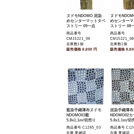
ヌドモNDOMO 泥染
ヌドモNDOM
めセンターマットタペ
めセンターマ
ストリー 09一点
ストリー 08
商品番号
商品番号
CM15221_09
CM15221_08
在庫数1個
在庫数1個
販売価格
8,800
円
販売価格
8,8
藍染手織薄布ヌドモ
泥染手織薄布
NDOMO03藍
NDOMO02
5.8x1.1m/切売り
5.8x1.1m/切
商品番号 C1265_03
商品番号 C126
在庫 要確認
在庫 要確認