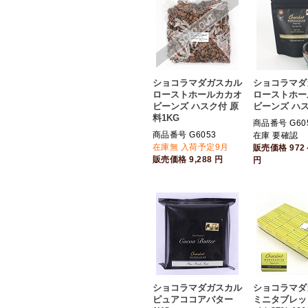
ショコラマダガスカル
ショコラマダ
ローストホールカカオ
ローストホー
ビーンズ ハスク付 原
ビーンズ ハ
料1KG
商品番号 G60
商品番号 G6053
在庫 要確認
在庫無 入荷予定9月
販売価格
972
販売価格
9,288
円
円
ショコラマダガスカル
ショコラマダ
ピュアココアバター
ミニタブレッ