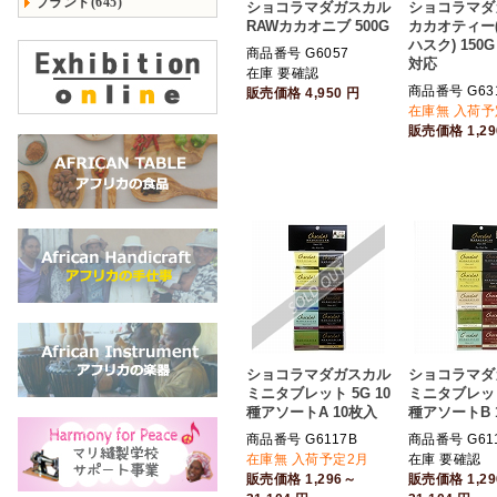
ブランド(645)
ショコラマダガスカル
ショコラマダ
RAWカカオニブ 500G
カカオティー
ハスク) 150
商品番号 G6057
対応
在庫 要確認
商品番号 G63
販売価格
4,950
円
在庫無 入荷予
販売価格
1,2
ショコラマダガスカル
ショコラマダ
ミニタブレット 5G 10
ミニタブレット 
種アソートA 10枚入
種アソートB 
商品番号 G6117B
商品番号 G61
在庫無 入荷予定2月
在庫 要確認
販売価格
1,296～
販売価格
1,2