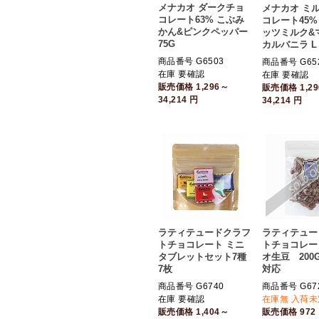
メナカオ ダークチョ
メナカオ ミ
コレート63% こぶみ
コレート45%
かん&ピンクペッパー
ッツミルク&
75G
カルバニラ L
商品番号 G6503
商品番号 G65
在庫 要確認
在庫 要確認
販売価格
1,296～
販売価格
1,2
34,214
円
34,214
円
ラティテュードクラフ
ラティテュー
トチョコレート ミニ
トチョコレー
タブレットセット7種
オ生豆 200
7枚
対応
商品番号 G6740
商品番号 G67
在庫 要確認
在庫無 入荷未
販売価格
1,404～
販売価格
972