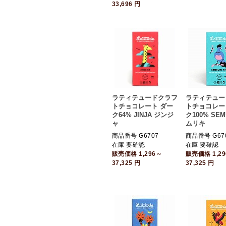
33,696
円
ラティテュードクラフ
ラティテュー
トチョコレート ダー
トチョコレー
ク64% JINJA ジンジ
ク100% SEM
ャ
ムリキ
商品番号 G6707
商品番号 G67
在庫 要確認
在庫 要確認
販売価格
1,296～
販売価格
1,2
37,325
円
37,325
円