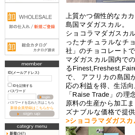
上質かつ個性的なカ
島国マダガスカル。
ショコラマダガスカル
ったナチュラルなチョ
社」のチョコレート
マダガスカル国内での「
るFinest,Freshe
ID(メールアドレス)
で、 アフリカの島国
応の利益を得、生活向
IDを記憶する
パスワード
「Raise Trade
原料の生産から加工
パスワードを忘れた方はこちら
新規会員登録はこちらから
ズナブルな価格で提
>ショコラマダガスカ
新着(567)