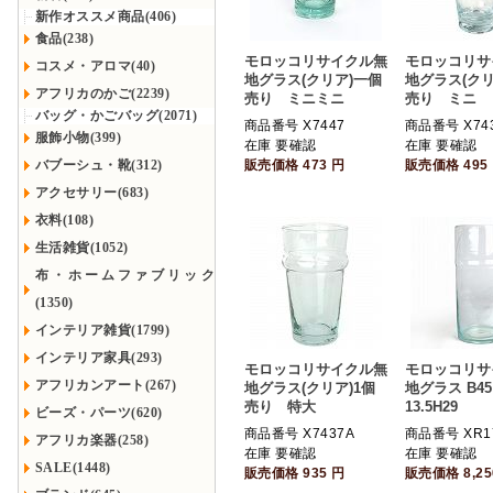
新作オススメ商品(406)
食品(238)
モロッコリサイクル無
モロッコリサ
コスメ・アロマ(40)
地グラス(クリア)一個
地グラス(クリ
アフリカのかご(2239)
売り ミニミニ
売り ミニ
バッグ・かごバッグ(2071)
商品番号 X7447
商品番号 X74
服飾小物(399)
在庫 要確認
在庫 要確認
バブーシュ・靴(312)
販売価格
473
円
販売価格
495
アクセサリー(683)
衣料(108)
生活雑貨(1052)
布・ホームファブリック
(1350)
インテリア雑貨(1799)
インテリア家具(293)
モロッコリサイクル無
モロッコリサ
アフリカンアート(267)
地グラス(クリア)1個
地グラス B45
売り 特大
13.5H29
ビーズ・パーツ(620)
商品番号 X7437A
商品番号 XR1
アフリカ楽器(258)
在庫 要確認
在庫 要確認
SALE(1448)
販売価格
935
円
販売価格
8,2