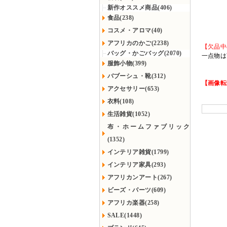
新作オススメ商品(406)
食品(238)
コスメ・アロマ(40)
アフリカのかご(2238)
【欠品中
バッグ・かごバッグ(2070)
一点物は
服飾小物(399)
バブーシュ・靴(312)
【画像転
アクセサリー(653)
衣料(108)
生活雑貨(1052)
布・ホームファブリック
(1352)
インテリア雑貨(1799)
インテリア家具(293)
アフリカンアート(267)
ビーズ・パーツ(609)
アフリカ楽器(258)
SALE(1448)