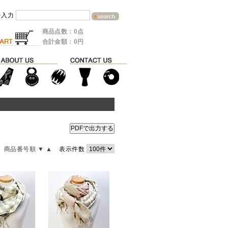
を入力
商品点数：0点
合計金額：0円
PDFで出力する
商品番号順 ▼
▲
表示件数