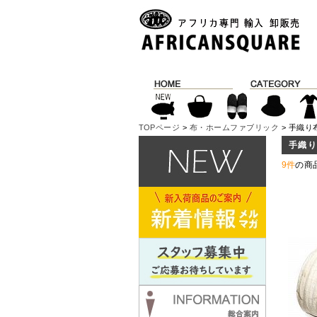
TOPページ
>
布・ホームファブリック
> 手織り
手織
9件
の商