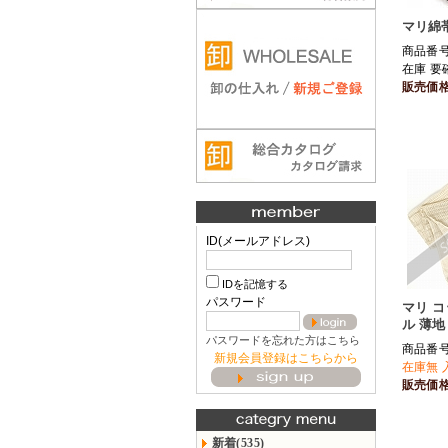
マリ綿帯
商品番号 
在庫 要
販売価
ID(メールアドレス)
IDを記憶する
パスワード
マリ 
ル 薄地
パスワードを忘れた方はこちら
商品番号 
新規会員登録はこちらから
在庫無 
販売価
新着(535)