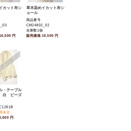
イカット布シ
草木染めイカット布シ
ョール
商品番号
_03
CM24802_02
個
在庫数1個
16,500
円
販売価格
16,500
円
ル・テーブル
 白 ビーズ
1261B
入荷未定
6,600
円