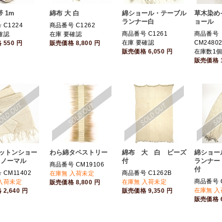
 1m
綿布 大 白
綿ショール・テーブル
草木染め
ランナー白
ョール
C1224
商品番号 C1262
商品番号 C1261
商品番号
確認
在庫 要確認
在庫 要確認
CM24802
格
550
円
販売価格
8,800
円
販売価格
6,050
円
在庫数1
販売価格
コットンショー
わら綿タペストリー
綿布 大 白 ビーズ
綿ショー
 ノーマル
付
ランナー
商品番号 CM19106
付
CM11402
商品番号 C1262B
在庫無 入荷未定
商品番号 C
入荷未定
在庫無 入荷未定
販売価格
8,800
円
在庫無 
格
2,640
円
販売価格
9,350
円
販売価格