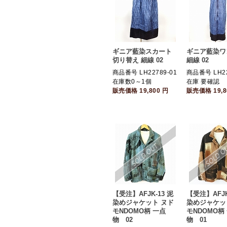
ギニア藍染スカート
ギニア藍染ワ
切り替え 細線 02
細線 02
商品番号 LH22789-01
商品番号 LH22
在庫数0～1個
在庫 要確認
販売価格
19,800
円
販売価格
19,
【受注】AFJK-13 泥
【受注】AFJK
染めジャケット ヌド
染めジャケッ
モNDOMO柄 一点
モNDOMO柄
物 02
物 01