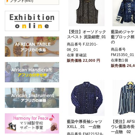
ブランド(645)
【受注】オーソドック
藍染めジャ
スベスト 泥染細密_01
藍ブロック柄
の
商品番号 FJ2201-
商品番号
06_01
FM15350_01
在庫 要確認
在庫数1個
販売価格
22,000
円
販売価格
26,
藍染中厚長袖シャツ
【受注】AFSH
XXLL _01 一点物
ウレ藍染布長
一点物 02
商品番号 FM22152A-