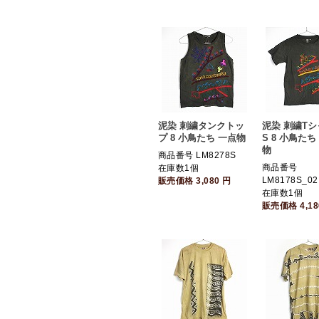
泥染 刺繍タンクトッ
泥染 刺繍T
プ 8 小鳥たち 一点物
S 8 小鳥たち 
物
商品番号 LM8278S
商品番号
在庫数1個
LM8178S_02
販売価格
3,080
円
在庫数1個
販売価格
4,1