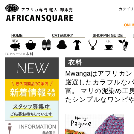
カテゴリ
TOPページ
> 衣料
衣料
Mwangaはアフリ
厳選したカラフルな
富。 マリの泥染め工
たシンプルなワンピ