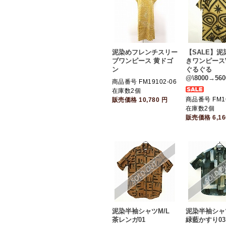
泥染めフレンチスリー
【SALE】
ブワンピース 黄ドゴ
きワンピース
ン
ぐるぐる
@\8000→560
商品番号 FM19102-06
在庫数2個
商品番号 FM16
販売価格
10,780
円
在庫数2個
販売価格
6,1
泥染半袖シャツM/L
泥染半袖シャツ
茶レンガ01
緑藍かすり03