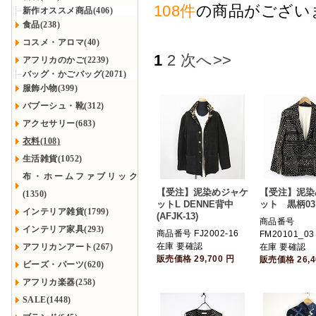
108件
の商品がござい
新作オススメ商品(406)
食品(238)
コスメ・アロマ(40)
1
2
次へ>>
アフリカのかご(2239)
バッグ・かごバッグ(2071)
服飾小物(399)
バブーシュ・靴(312)
アクセサリー(683)
衣料(108)
生活雑貨(1052)
布・ホームファブリック
【受注】泥染めジャケ
【受注】泥染
(1350)
ットL DENNE背中
ット 黒柄03
インテリア雑貨(1799)
(AFJK-13)
商品番号
インテリア家具(293)
商品番号 FJ2002-16
FM20101_03
在庫 要確認
アフリカンアート(267)
在庫 要確認
販売価格
29,700
円
販売価格
26,
ビーズ・パーツ(620)
アフリカ楽器(258)
SALE(1448)