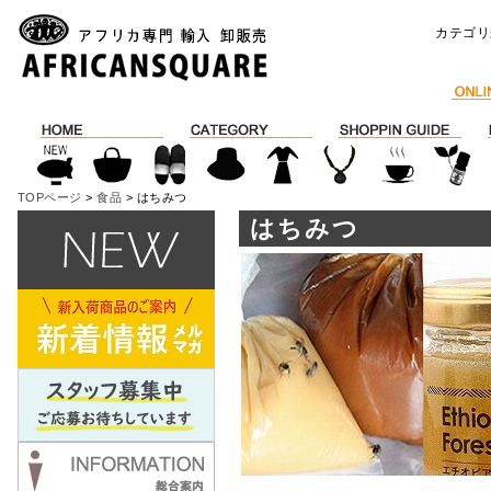
カテゴリ
TOPページ
>
食品
> はちみつ
はちみつ