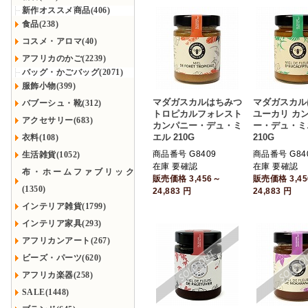
新作オススメ商品(406)
食品(238)
コスメ・アロマ(40)
アフリカのかご(2239)
バッグ・かごバッグ(2071)
服飾小物(399)
マダガスカルはちみつ
マダガスカル
バブーシュ・靴(312)
トロピカルフォレスト
ユーカリ カ
アクセサリー(683)
カンパニー・デュ・ミ
ー・デュ・ミ
エル 210G
210G
衣料(108)
商品番号 G8409
商品番号 G84
生活雑貨(1052)
在庫 要確認
在庫 要確認
布・ホームファブリック
販売価格
3,456～
販売価格
3,4
(1350)
24,883
円
24,883
円
インテリア雑貨(1799)
インテリア家具(293)
アフリカンアート(267)
ビーズ・パーツ(620)
アフリカ楽器(258)
SALE(1448)