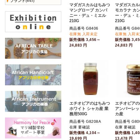
ブランド(645)
マダガスカルはちみつ
マダガスカル
マングローブ カンパ
モカラナ カ
ニー・デュ・ミエル
ー・デュ・ミ
210G
210G
商品番号 G8406
商品番号 G84
在庫無 入荷未定
在庫無 入荷未
販売価格
3,456～
販売価格
3,4
24,883
円
24,883
円
エチオピアのはちみつ
エチオピアの
ホワイト シャカ産 業
アンバーレッ
務用500G
カ産
商品番号 G8208A
商品番号 G80
在庫 要確認
在庫 要確認
販売価格
4,104～
販売価格
1,4
19,699
円
13,478
円