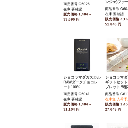
ンジェ)ファ
商品番号 G6026
商品番号 G60
在庫 要確認
在庫 要確認
販売価格
1,404～
販売価格
2,1
33,696
円
51,840
円
ショコラマダガスカル
ショコラマダ
RAWダークチョコレ
ギフトセット
ート100%
ブレット 5種
商品番号 G6041
商品番号 G61
在庫 要確認
在庫無 入荷予
販売価格
1,404～
販売価格
3,4
31,104
円
27,648
円