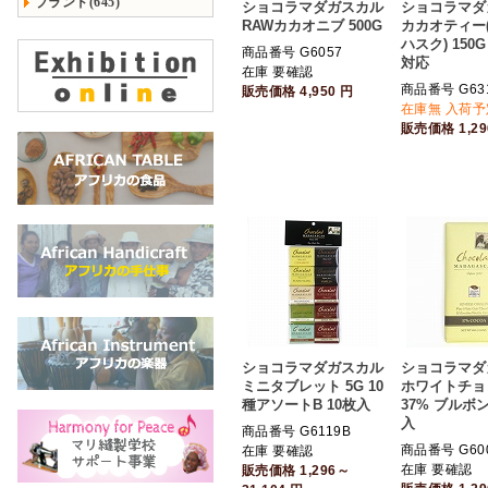
ブランド(645)
ショコラマダガスカル
ショコラマダ
RAWカカオニブ 500G
カカオティー
ハスク) 150
商品番号 G6057
対応
在庫 要確認
商品番号 G63
販売価格
4,950
円
在庫無 入荷予
販売価格
1,2
ショコラマダガスカル
ショコラマダ
ミニタブレット 5G 10
ホワイトチョ
種アソートB 10枚入
37% ブルボ
入
商品番号 G6119B
商品番号 G60
在庫 要確認
在庫 要確認
販売価格
1,296～