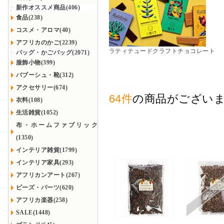
新作オススメ商品(406)
食品(238)
コスメ・アロマ(40)
アフリカのかご(2239)
ラティテュードクラフトチョコレート
バッグ・かごバッグ(2071)
服飾小物(399)
バブーシュ・靴(312)
アクセサリー(674)
64件
の商品がござい
衣料(108)
生活雑貨(1052)
布・ホームファブリック
(1350)
インテリア雑貨(1799)
インテリア家具(293)
アフリカンアート(267)
ビーズ・パーツ(620)
アフリカ楽器(258)
SALE(1448)