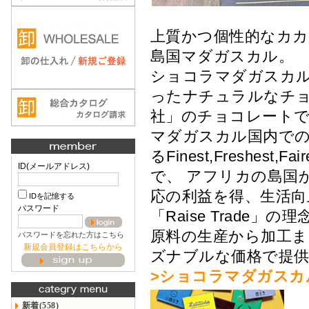
上質かつ個性的なカ
島国マダガスカル。
ショコラマダガスカル
ったナチュラルなチョ
社」のチョコレート
マダガスカル国内での「
るFinest,Freshe
ID(メールアドレス)
で、 アフリカの島国
応の利益を得、生活向
IDを記憶する
パスワード
「Raise Trade
原料の生産から加工
パスワードを忘れた方はこちら
新規会員登録はこちらから
ズナブルな価格で提
>ショコラマダガスカ
新着(558)