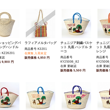
ショッピングバ
ラフィアメルタバッグ
チュニジア刺繍バスケ
チュニジ
リングハンドル
ット 丸底 ハンドル タ
ット 丸底
商品番号 K3201
ーコ
レンジ
KZ26201
在庫無 入荷未定
商品番号
商品番号
確認
販売価格
4,950
円
KY25006_82
KY25006
格
9,900
円
在庫 要確認
在庫 要確
販売価格
5,500
円
販売価格