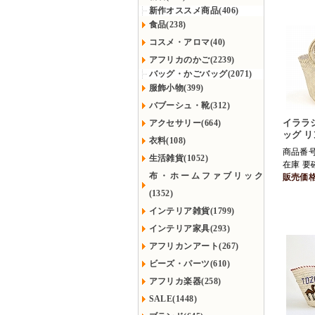
新作オススメ商品(406)
食品(238)
コスメ・アロマ(40)
アフリカのかご(2239)
バッグ・かごバッグ(2071)
服飾小物(399)
バブーシュ・靴(312)
イララ
アクセサリー(664)
ッグ 
衣料(108)
商品番号 
生活雑貨(1052)
在庫 要
布・ホームファブリック
販売価
(1352)
インテリア雑貨(1799)
インテリア家具(293)
アフリカンアート(267)
ビーズ・パーツ(610)
アフリカ楽器(258)
SALE(1448)