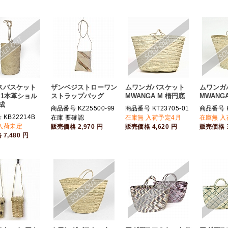
スバスケット
ザンベジストローワン
ムワンガバスケット
ムワンガ
 1本革ショル
ストラップバッグ
MWANGA M 楕円底
MWANGA
成
商品番号 KZ25500-99
商品番号 KT23705-01
商品番号 K
KB22214B
在庫 要確認
在庫無 入荷予定4月
在庫無 
入荷未定
販売価格
2,970
円
販売価格
4,620
円
販売価格
格
7,480
円