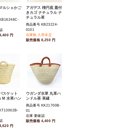
マルシェかご
アガデス 楕円底 蓋付
きカゴ ナチュラル ナ
チュラル革
B16248C-
商品番号 KB23224-
0101
認
在庫無 入荷未定
4,400
円
販売価格
8,250
円
バスケット
ウガンダ水草 丸革ハ
A M 水草ハン
ンドル茶 革縁
商品番号 KK21700B-
T13002B-
01
在庫 要確認
認
販売価格
4,400
円
4,620
円