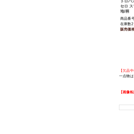
トロバ
セロ ス
地/柄
商品番号 
在庫数2
販売価
【欠品中
一点物は
【画像転