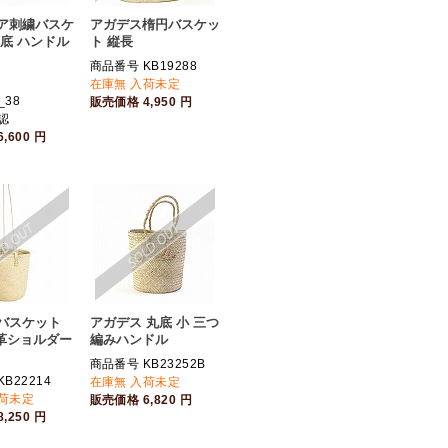
ア刺繍バスケ
アガデス楕円バスケッ
円底 ハンドル
ト 縦長
商品番号 KB19288
在庫無 入荷未定
_38
販売価格
4,950
円
認
6,600
円
バスケット
アガデス 丸底 小 三つ
本革ショルダー
編みハンドル
商品番号 KB23252B
B22214
在庫無 入荷未定
入荷未定
販売価格
6,820
円
8,250
円