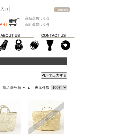
を入力
商品点数：0点
合計金額：0円
PDFで出力する
商品番号順 ▼
▲
表示件数