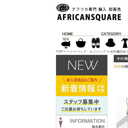
TOPページ
>
バッグ・かごバッグ
> その他のか
その
35件
の