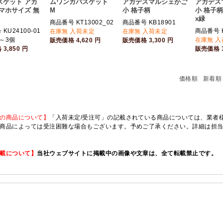
スケット アカ
ムワンガバスケット
アガデスマルシェかご
アガデス
マホサイズ 無
M
小 格子柄
小 格子
x緑
商品番号 KT13002_02
商品番号 KB18901
KU24100-01
商品番号 K
在庫無 入荷未定
在庫無 入荷未定
～3個
在庫無 
販売価格
4,620
円
販売価格
3,300
円
格
3,850
円
販売価格
価格順
新着順
の商品について】
「入荷未定/受注可」の記載されている商品については、業者様のみ
商品によっては受注困難な場合もございます。予めご了承ください。詳細は担
載について】
当社ウェブサイトに掲載中の画像や文章は、全て転載禁止です。