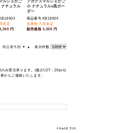
マルシェかご
アガデスマルシェかご
柄 ナチュラル
小 ナチュラルx黒ボー
ダー
B18903
商品番号 KB18905
入荷未定
在庫無 入荷未定
3,300
円
販売価格
3,300
円
商品番号順 ▼
▲
表示件数
受注承ります。(最少LOT：20pcs)
当者からご連絡いたします。