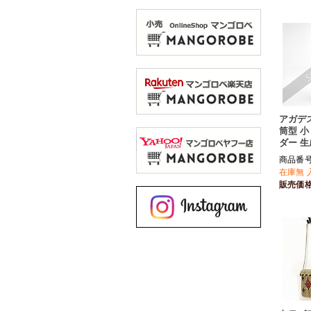
アガデ
筒型 小
ダー 生
商品番号 
在庫無 
販売価