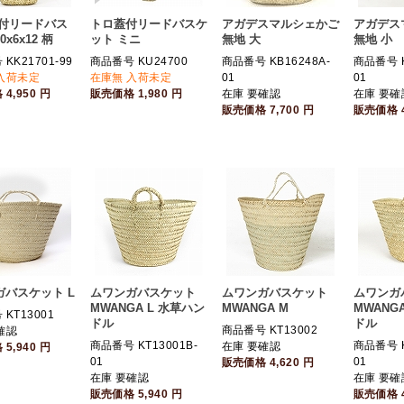
蓋付リードバス
トロ蓋付リードバスケ
アガデスマルシェかご
アガデス
x6x12 柄
ット ミニ
無地 大
無地 小
KK21701-99
商品番号 KU24700
商品番号 KB16248A-
商品番号 K
入荷未定
在庫無 入荷未定
01
01
格
4,950
円
販売価格
1,980
円
在庫 要確認
在庫 要確
販売価格
7,700
円
販売価格
ガバスケット L
ムワンガバスケット
ムワンガバスケット
ムワンガ
MWANGA L 水草ハン
MWANGA M
MWANG
KT13001
ドル
ドル
商品番号 KT13002
確認
商品番号 KT13001B-
商品番号 K
在庫 要確認
格
5,940
円
01
01
販売価格
4,620
円
在庫 要確認
在庫 要確
販売価格
5,940
円
販売価格