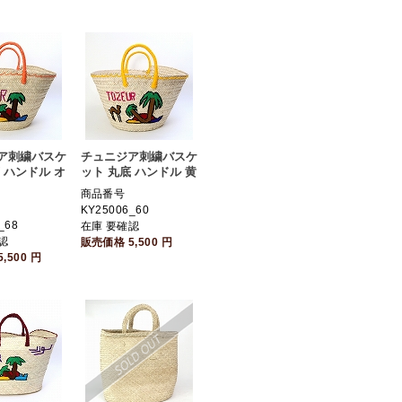
ア刺繍バスケ
チュニジア刺繍バスケ
 ハンドル オ
ット 丸底 ハンドル 黄
商品番号
KY25006_60
_68
在庫 要確認
認
販売価格
5,500
円
5,500
円