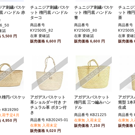
ジア刺繍バスケ
チュニジア刺繍バスケ
チュニジア刺繍バスケ
チュニジ
底 ハンドル 赤
ット 楕円底 ハンドル
ット 楕円底 ハンドル
ット 楕
ターコ
青
茶
号
商品番号
商品番号
商品番号
6_50
KY25005_82
KY25005_80
KY25005
確認
在庫 要確認
在庫 要確認
在庫 要確
格
5,500
円
販売価格
6,600
円
販売価格
6,600
円
販売価格
ス楕円バスケッ
アガデスバスケット
アガデスバスケット
アガデス
革ショルダー付き ナ
楕円底 三つ編みハン
筒型 1
チュラル革 ボタン付
ドル
生成
KB19290
き
商品番号 KB21225
商品番号 K
入荷予定4月
商品番号 KB20245-01
在庫無 入荷未定
在庫無 
格
4,950
円
在庫無 入荷未定
販売価格
7,150
円
販売価格
販売価格
9,020
円