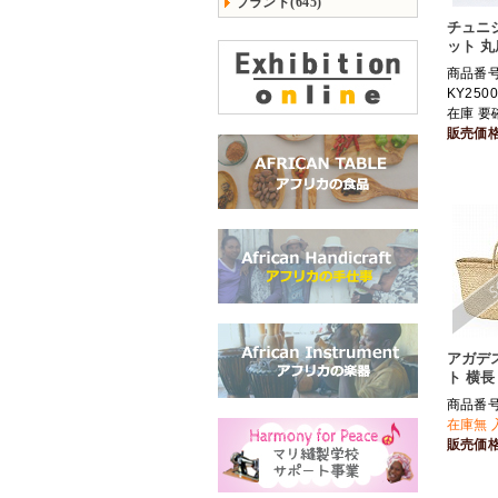
ブランド(645)
チュニ
ット 丸
商品番
KY2500
在庫 要
販売価
アガデ
ト 横長
商品番号 
在庫無 
販売価