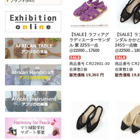
ブランド(645)
【SALE】ラフィアグ
【SALE】
ラディエーターサンダ
ンダル かかと
ル 紫 22SS一点
24SS一点物
@22000→17600
@22500→180
商品番号 CR22901-30
商品番号 CR24
在庫数1個
在庫数1個
販売価格
19,360
円
販売価格
19,