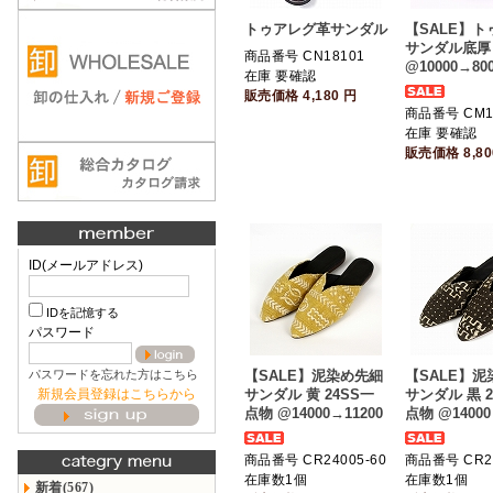
トゥアレグ革サンダル
【SALE】
サンダル底厚
商品番号 CN18101
@10000→80
在庫 要確認
販売価格
4,180
円
商品番号 CM1
在庫 要確認
販売価格
8,8
ID(メールアドレス)
IDを記憶する
パスワード
パスワードを忘れた方はこちら
【SALE】泥染め先細
【SALE】
新規会員登録はこちらから
サンダル 黄 24SS一
サンダル 黒 2
点物 @14000→11200
点物 @14000
商品番号 CR24005-60
商品番号 CR24
在庫数1個
在庫数1個
新着(567)