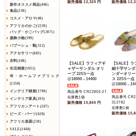
販売価格
12,320
円
販売価格
12,
新作オススメ商品(406)
食品(238)
コスメ・アロマ(40)
アフリカのかご(2239)
バッグ・かごバッグ(2071)
服飾小物(399)
バブーシュ・靴(312)
アクセサリー(683)
衣料(108)
【SALE】ラフィアギ
【SALE】
生活雑貨(1052)
ャザーサンダル オリ
細十字サンダ
ーブ 22SS一点
ンダーオリー
布・ホームファブリック
@18000→14400
ス 22SS一点
(1350)
@18000→144
インテリア雑貨(1799)
商品番号 CR22903-27
商品番号 CR22
在庫数1個
インテリア家具(293)
312782
販売価格
15,840
円
アフリカンアート(267)
在庫数1個
販売価格
15,
ビーズ・パーツ(620)
アフリカ楽器(258)
SALE(1448)