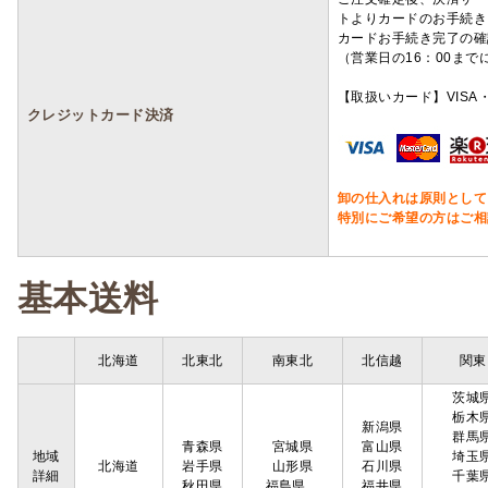
トよりカードのお手続き
カードお手続き完了の確
（営業日の16：00ま
【取扱いカード】VISA・
クレジットカード決済
卸の仕入れは原則として
特別にご希望の方はご相
基本送料
北海道
北東北
南東北
北信越
関東
茨城
栃木
新潟県
群馬
青森県
宮城県
富山県
地域
埼玉
北海道
岩手県
山形県
石川県
詳細
千葉
秋田県
福島県
福井県