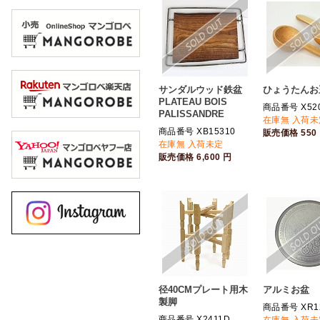
サンダルウッド鉄盆
ひょうたんお
PLATEAU BOIS
商品番号 X52
PALISSANDRE
在庫無 入荷未
商品番号 XB15310
販売価格
550
在庫無 入荷未定
販売価格
6,600
円
径40CMプレート用木
アルミお盆
製脚
商品番号 XR1
商品番号 X2411D