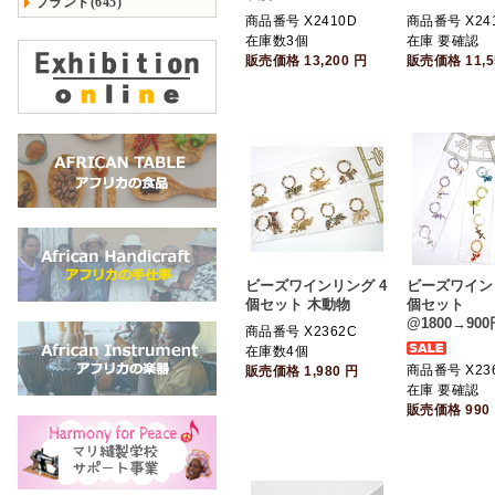
ブランド(645)
商品番号 X2410D
商品番号 X24
在庫数3個
在庫 要確認
販売価格
13,200
円
販売価格
11,
ビーズワインリング 4
ビーズワイン
個セット 木動物
個セット
@1800→900
商品番号 X2362C
在庫数4個
商品番号 X23
販売価格
1,980
円
在庫 要確認
販売価格
990