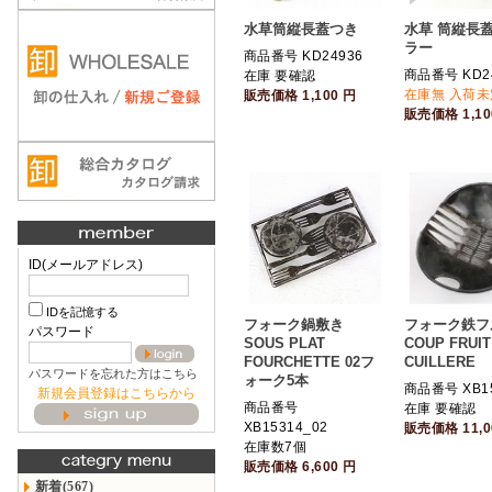
水草筒縦長蓋つき
水草 筒縦長蓋
ラー
商品番号 KD24936
商品番号 KD24
在庫 要確認
在庫無 入荷未
販売価格
1,100
円
販売価格
1,1
ID(メールアドレス)
IDを記憶する
フォーク鍋敷き
フォーク鉄フ
パスワード
SOUS PLAT
COUP FRUIT
FOURCHETTE 02フ
CUILLERE
パスワードを忘れた方はこちら
ォーク5本
商品番号 XB1
新規会員登録はこちらから
商品番号
在庫 要確認
XB15314_02
販売価格
11,
在庫数7個
販売価格
6,600
円
新着(567)