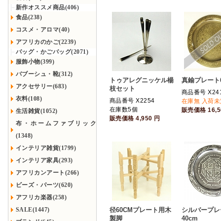
新作オススメ商品(406)
食品(238)
コスメ・アロマ(40)
アフリカのかご(2239)
バッグ・かごバッグ(2071)
服飾小物(399)
バブーシュ・靴(312)
トゥアレグニッケル楊
真鍮プレート6
アクセサリー(683)
枝セット
商品番号 X24
衣料(108)
商品番号 X2254
在庫無 入荷未
在庫数5個
販売価格
16,
生活雑貨(1052)
販売価格
4,950
円
布・ホームファブリック
(1348)
インテリア雑貨(1799)
インテリア家具(293)
アフリカンアート(266)
ビーズ・パーツ(620)
アフリカ楽器(258)
SALE(1447)
径60CMプレート用木
シルバープレ
製脚
40cm