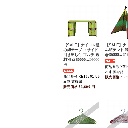
【SALE】ナイロン組
【SALE】
み紐テーブル サイド
み紐テント 
引き出し付 マルチ 送
@35000→24
料別 @80000→56000
円
商品番号 XB1
在庫 要確認
商品番号 XB16501-99
販売価格
26,
在庫 要確認
販売価格
61,600
円