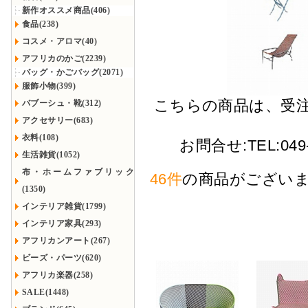
新作オススメ商品(406)
食品(238)
コスメ・アロマ(40)
アフリカのかご(2239)
バッグ・かごバッグ(2071)
服飾小物(399)
こちらの商品は、受
バブーシュ・靴(312)
アクセサリー(683)
衣料(108)
お問合せ:TEL:049-2
生活雑貨(1052)
布・ホームファブリック
46件
の商品がござい
(1350)
インテリア雑貨(1799)
インテリア家具(293)
アフリカンアート(267)
ビーズ・パーツ(620)
アフリカ楽器(258)
SALE(1448)