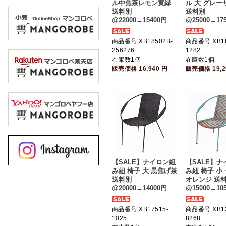
ル中焦茶レモン黄緑
ル 大 グレー
送料別
送料別
@22000→15400円
@25000→17
商品番号 XB18502B-
商品番号 XB18
256276
1282
在庫数1個
在庫数1個
販売価格
16,940
円
販売価格
19,
【SALE】ナイロン組
【SALE】
み紐 椅子 大 黒焦げ茶
み紐 椅子 小
送料別
オレンジ 送
@20000→14000円
@15000→10
商品番号 XB17515-
商品番号 XB13
1025
8268