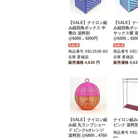
【SALE】ナイロン組
【SALE】
み紐四角ボックス 中
み紐四角ボッ
青白 送料別
サックス紫 
@6000→4200円
@6000→420
商品番号 XB13508-80
商品番号 XB13
在庫 要確認
在庫 要確認
販売価格
4,620
円
販売価格
4,6
【SALE】ナイロン組
ナイロン組み紐
み紐 丸ランプシェー
ピンク 送料別
ド ピンクxオレンジ
商品番号 XB13
送料別 @6800→4760