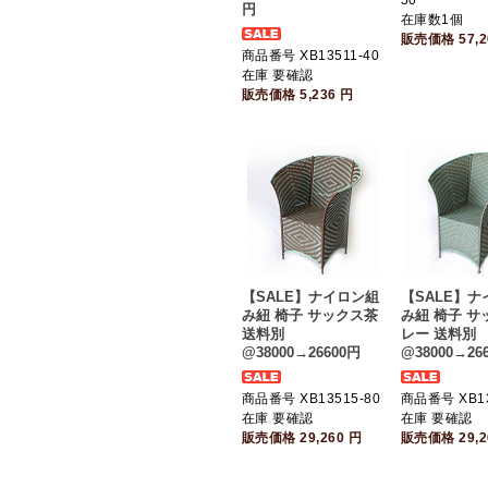
50
円
在庫数1個
販売価格
57,
商品番号 XB13511-40
在庫 要確認
販売価格
5,236
円
【SALE】ナイロン組
【SALE】
み紐 椅子 サックス茶
み紐 椅子 サ
送料別
レー 送料別
@38000→26600円
@38000→26
商品番号 XB13515-80
商品番号 XB13
在庫 要確認
在庫 要確認
販売価格
29,260
円
販売価格
29,