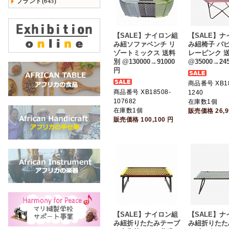
ブランド(645)
【SALE】ナイロン組
【SALE】
み紐ソファベンチ リ
み紐椅子 パピ
ゾートミックス 送料
レーピンク 
別 @130000→91000
@35000→24
円
商品番号 XB18
商品番号 XB18508-
1240
107682
在庫数1個
在庫数1個
販売価格
26,
販売価格
100,100
円
【SALE】ナイロン組
【SALE】
み紐折りたたみテーブ
み紐折りたた