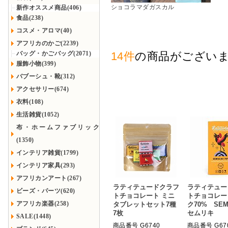
ショコラマダガスカル
新作オススメ商品(406)
食品(238)
コスメ・アロマ(40)
アフリカのかご(2239)
バッグ・かごバッグ(2071)
14件
の商品がござい
服飾小物(399)
バブーシュ・靴(312)
アクセサリー(674)
衣料(108)
生活雑貨(1052)
布・ホームファブリック
(1350)
インテリア雑貨(1799)
インテリア家具(293)
アフリカンアート(267)
ラティテュードクラフ
ラティテュー
ビーズ・パーツ(620)
トチョコレート ミニ
トチョコレー
アフリカ楽器(258)
タブレットセット7種
ク70% SEMU
7枚
セムリキ
SALE(1448)
商品番号 G6740
商品番号 G67