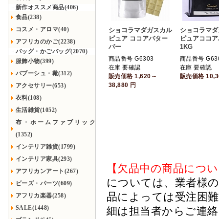
新作オススメ商品(406)
食品(238)
コスメ・アロマ(40)
ショコラマダガスカル
ショコラマダ
ピュア ココアバター
ピュアココア
アフリカのかご(2238)
バー
1KG
バッグ・かごバッグ(2070)
商品番号 G6303
商品番号 G63
服飾小物(399)
在庫 要確認
在庫 要確認
バブーシュ・靴(312)
販売価格
1,620～
販売価格
10,
38,880
円
アクセサリー(653)
衣料(108)
生活雑貨(1052)
布・ホームファブリック
(1352)
インテリア雑貨(1799)
インテリア家具(293)
【欠品中の商品につい
アフリカンアート(267)
については、業者様のみ
ビーズ・パーツ(609)
品によっては受注困
アフリカ楽器(258)
SALE(1448)
細は担当者からご連