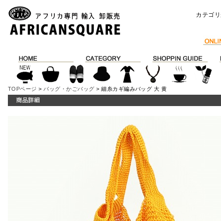
カテゴリ
TOPページ
>
バッグ・かごバッグ
> 細糸カギ編みバッグ 大 黄