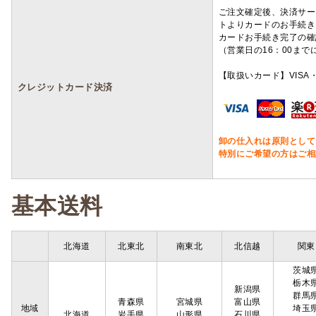
ご注文確定後、決済サー
トよりカードのお手続き
カードお手続き完了の確
（営業日の16：00ま
【取扱いカード】VISA・
クレジットカード決済
卸の仕入れは原則として
特別にご希望の方はご相
基本送料
北海道
北東北
南東北
北信越
関東
茨城
栃木
新潟県
群馬
青森県
宮城県
富山県
地域
埼玉
北海道
岩手県
山形県
石川県