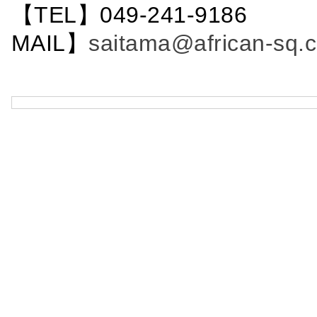
【TEL】049-241-9186 
MAIL】
saitama@african-sq.c