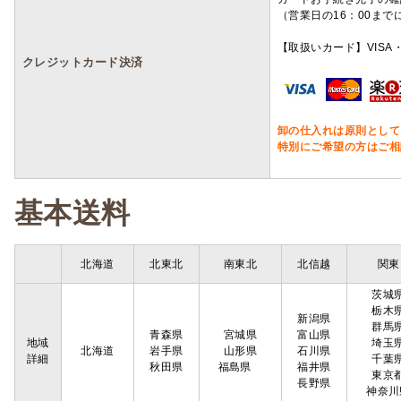
（営業日の16：00ま
【取扱いカード】VISA・
クレジットカード決済
卸の仕入れは原則として
特別にご希望の方はご相
基本送料
北海道
北東北
南東北
北信越
関東
茨城
栃木
新潟県
群馬
青森県
宮城県
富山県
地域
埼玉
北海道
岩手県
山形県
石川県
詳細
千葉
秋田県
福島県
福井県
東京
長野県
神奈川