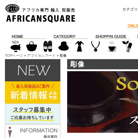
カテゴリ
TOPページ
>
アフリカンアート
> 彫像
彫像