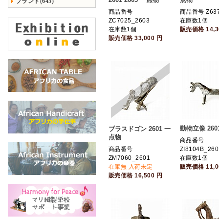
ブランド(645)
商品番号
商品番号 Z637
ZC7025_2603
在庫数1個
在庫数1個
販売価格
14,
販売価格
33,000
円
動物立像 260
ブラスドゴン 2601 一
点物
商品番号
商品番号
ZI8104B_260
ZM7060_2601
在庫数1個
在庫無 入荷未定
販売価格
11,
販売価格
16,500
円