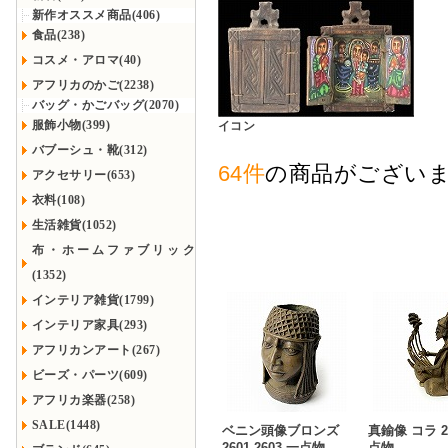
新作オススメ商品(406)
食品(238)
コスメ・アロマ(40)
アフリカのかご(2238)
バッグ・かごバッグ(2070)
服飾小物(399)
イコン
バブーシュ・靴(312)
64件
の商品がござい
アクセサリー(653)
衣料(108)
生活雑貨(1052)
布・ホームファブリック
(1352)
インテリア雑貨(1799)
インテリア家具(293)
アフリカンアート(267)
ビーズ・パーツ(609)
アフリカ楽器(258)
SALE(1448)
ベニン頭像ブロンズ
真鍮像 コラ 2
2601 2603 一点物
点物