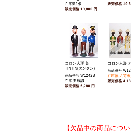
在庫数1個
販売価格
19,
販売価格
19,800
円
コロン人形 良
コロン人形 
TINTIN(タンタン)
商品番号 W12
商品番号 W1242B
在庫無 入荷未
在庫 要確認
販売価格
4,1
販売価格
5,280
円
【欠品中の商品につい