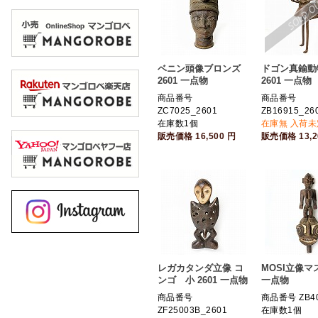
ベニン頭像ブロンズ
ドゴン真鍮動
2601 一点物
2601 一点物
商品番号
商品番号
ZC7025_2601
ZB16915_26
在庫数1個
在庫無 入荷未
販売価格
16,500
円
販売価格
13,
レガカタンダ立像 コ
MOSI立像マス
ンゴ 小 2601 一点物
一点物
商品番号
商品番号 ZB4
ZF25003B_2601
在庫数1個