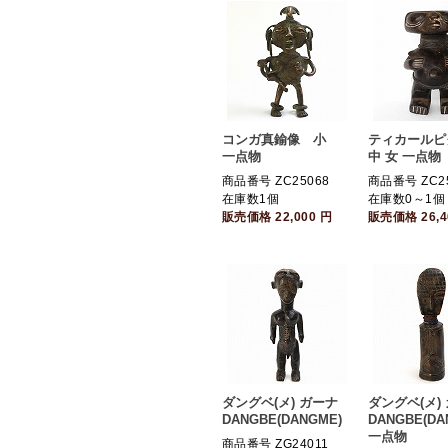
コンガ真鍮像 小
ティカールピ
一点物
中 女 一点物
商品番号 ZC25068
商品番号 ZC25
在庫数1個
在庫数0～1個
販売価格
22,000
円
販売価格
26,
ダングベ(メ) ガーナ
ダングベ(メ)
DANGBE(DANGME)
DANGBE(DA
一点物
商品番号 ZG24011