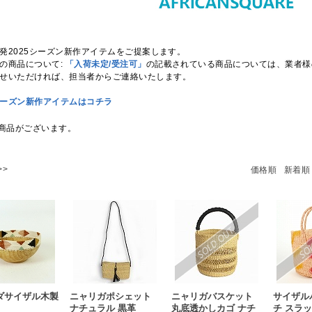
発2025シーズン新作アイテムをご提案します。
の商品について:
「入荷未定/受注可」
の記載されている商品については、業者様のみ受
せいただければ、担当者からご連絡いたします。
6シーズン新作アイテムはコチラ
商品がございます。
>>
価格順
新着順
ダサイザル木製
ニャリガポシェット
ニャリガバスケット
サイザル
ナチュラル 黒革
丸底透かしカゴ ナチ
チ スラッ