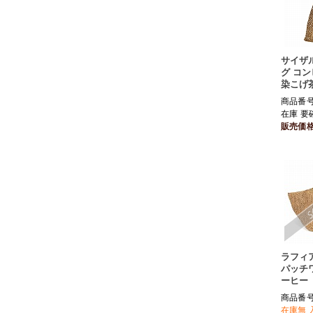
サイザ
グ コン
染こげ
商品番号 
在庫 要
販売価
ラフィ
パッチワ
ーヒー
商品番号 
在庫無 