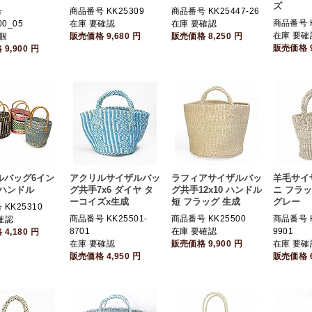
ズ
号
商品番号 KK25309
商品番号 KK25447-26
商品番号 K
00_05
在庫 要確認
在庫 要確認
在庫 要確
個
販売価格
9,680
円
販売価格
8,250
円
販売価格
格
9,900
円
ルバッグ6イン
アクリルサイザルバッ
ラフィアサイザルバッ
羊毛サイ
革ハンドル
グ共手7x6 ダイヤ タ
グ共手12x10 ハンドル
ニ フラ
ーコイズx生成
短 フラッグ 生成
グレー
KK25310
商品番号 KK25501-
商品番号 KK25500
商品番号 K
確認
8701
在庫 要確認
9901
格
4,180
円
在庫 要確認
販売価格
9,900
円
在庫 要確
販売価格
4,950
円
販売価格