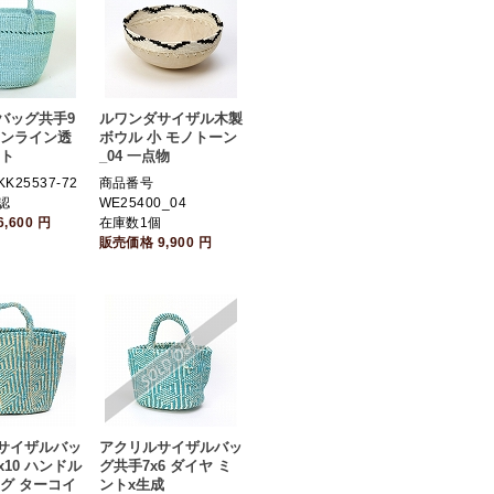
バッグ共手9
ルワンダサイザル木製
ワンライン透
ボウル 小 モノトーン
ント
_04 一点物
K25537-72
商品番号
認
WE25400_04
6,600
円
在庫数1個
販売価格
9,900
円
サイザルバッ
アクリルサイザルバッ
x10 ハンドル
グ共手7x6 ダイヤ ミ
ッグ ターコイ
ントx生成