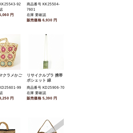
K25543-92
商品番号 KK25504-
認
7601
5,060
円
在庫 要確認
販売価格
6,930
円
マクラメかご
リサイクルプラ 携帯
ポシェット 緑
D25601-99
商品番号 KD25906-70
認
在庫 要確認
8,250
円
販売価格
5,390
円