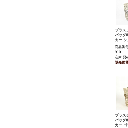
プラス
バッグ
カー 
商品番号 
9101
在庫 要
販売価
プラス
バッグ
カー 