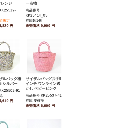
オレンジ
一点物
K25519-
商品番号
KK25414_05
入荷未定
在庫数1個
6,820
円
販売価格
9,900
円
ザルバッグ楕
サイザルバッグ共手9
x6 シルバー
インチ ワンライン透
かし ベビーピンク
K25502-91
商品番号 KK25537-41
認
在庫 要確認
5,610
円
販売価格
6,600
円