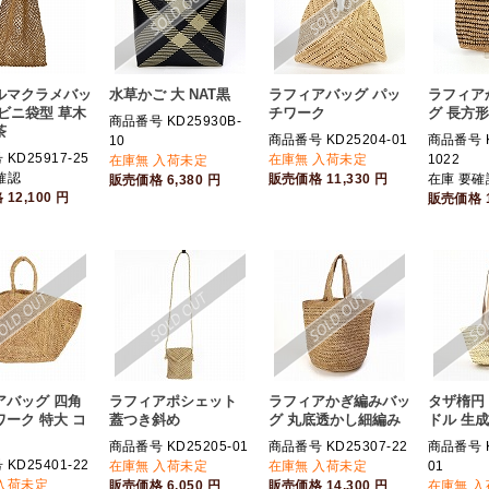
ルマクラメバッ
水草かご 大 NAT黒
ラフィアバッグ パッ
ラフィア
ビニ袋型 草木
チワーク
グ 長方
商品番号 KD25930B-
茶
商品番号 KD25204-01
商品番号 K
10
KD25917-25
在庫無 入荷未定
1022
在庫無 入荷未定
確認
販売価格
11,330
円
在庫 要確
販売価格
6,380
円
格
12,100
円
販売価格
アバッグ 四角
ラフィアポシェット
ラフィアかぎ編みバッ
タザ楕円 
ーク 特大 コ
蓋つき斜め
グ 丸底透かし細編み
ドル 生
商品番号 KD25205-01
商品番号 KD25307-22
商品番号 K
KD25401-22
在庫無 入荷未定
在庫無 入荷未定
01
入荷未定
販売価格
6,050
円
販売価格
14,300
円
在庫無 