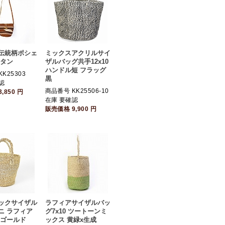
伝統柄ポシェ
ミックスアクリルサイ
ボタン
ザルバッグ共手12x10
ハンドル短 フラッグ
K25303
黒
認
商品番号 KK25506-10
3,850
円
在庫 要確認
販売価格
9,900
円
ックサイザル
ラフィアサイザルバッ
ニ ラフィア
グ7x10 ツートーンミ
 ゴールド
ックス 黄緑x生成