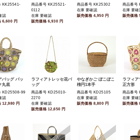
KK25541-
商品番号 KK25521-
商品番号 KK25302
商品番号 K
0112
在庫 要確認
在庫 要確
確認
在庫 要確認
販売価格
4,950
円
販売価格
格
6,600
円
販売価格
6,930
円
アバッグ パッ
ラフィアトレッセ花バ
やなぎかご ぼこぼこ
ラフィア
ク丸底
ッグ
楕円1本手
正方形
KD25508-99
商品番号 KD25010-
商品番号 KD25105
商品番号 K
確認
2270
在庫 要確認
在庫 要確
格
12,980
円
在庫 要確認
販売価格
8,800
円
販売価格
販売価格
12,650
円