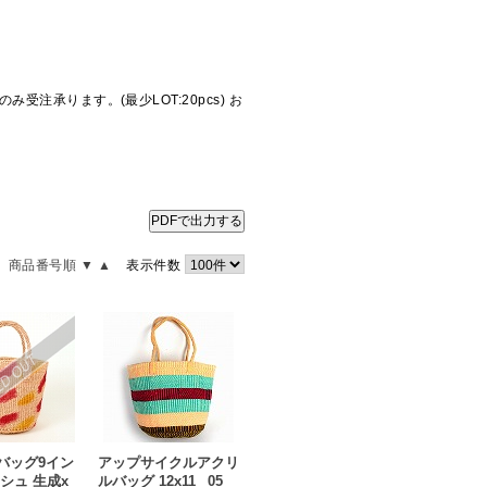
注承ります。(最少LOT:20pcs) お
PDFで出力する
商品番号順 ▼
▲
表示件数
バッグ9イン
アップサイクルアクリ
シュ 生成x
ルバッグ 12x11 _05