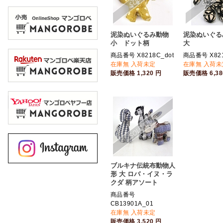
泥染ぬいぐるみ動物
泥染ぬいぐる
小 ドット柄
大
商品番号 X8218C_dot
商品番号 X82
在庫無 入荷未定
在庫無 入荷未
販売価格
1,320
円
販売価格
6,3
ブルキナ伝統布動物人
形 大 ロバ・イヌ・ラ
クダ 柄アソート
商品番号
CB13901A_01
在庫無 入荷未定
販売価格
3,520
円