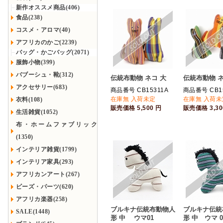
新作オススメ商品(406)
食品(238)
コスメ・アロマ(40)
アフリカのかご(2239)
バッグ・かごバッグ(2071)
服飾小物(399)
バブーシュ・靴(312)
伝統布動物 ネコ 大
伝統布動物 ネ
アクセサリー(683)
商品番号 CB15311A
商品番号 CB1
在庫無 入荷未定
在庫無 入荷未
衣料(108)
販売価格
5,500
円
販売価格
3,3
生活雑貨(1052)
布・ホームファブリック
(1350)
インテリア雑貨(1799)
インテリア家具(293)
アフリカンアート(267)
ビーズ・パーツ(620)
アフリカ楽器(258)
ブルキナ伝統布動物人
ブルキナ伝統
SALE(1448)
形 中 ウマ01
形 中 ウマ 0