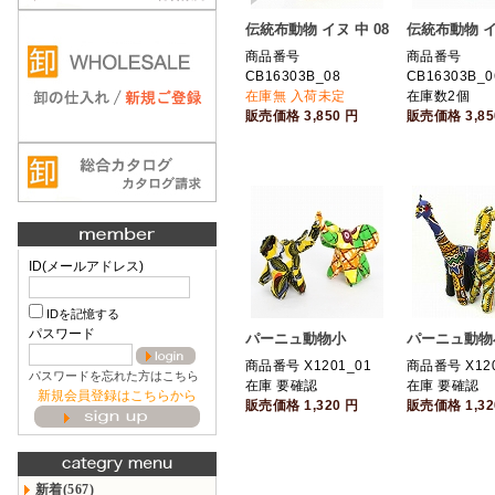
伝統布動物 イヌ 中 08
伝統布動物 イヌ
商品番号
商品番号
CB16303B_08
CB16303B_0
在庫無 入荷未定
在庫数2個
販売価格
3,850
円
販売価格
3,8
ID(メールアドレス)
IDを記憶する
パスワード
パーニュ動物小
パーニュ動物
商品番号 X1201_01
商品番号 X120
パスワードを忘れた方はこちら
在庫 要確認
在庫 要確認
新規会員登録はこちらから
販売価格
1,320
円
販売価格
1,3
新着(567)