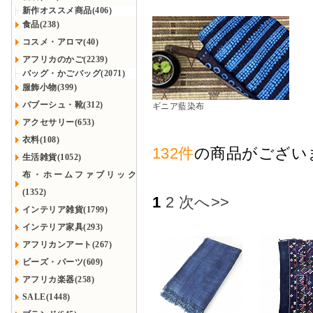
新作オススメ商品(406)
食品(238)
コスメ・アロマ(40)
アフリカのかご(2239)
バッグ・かごバッグ(2071)
服飾小物(399)
バブーシュ・靴(312)
ギニア藍染布
アクセサリー(653)
衣料(108)
132件
の商品がござい
生活雑貨(1052)
布・ホームファブリック
(1352)
1
2
次へ>>
インテリア雑貨(1799)
インテリア家具(293)
アフリカンアート(267)
ビーズ・パーツ(609)
アフリカ楽器(258)
SALE(1448)