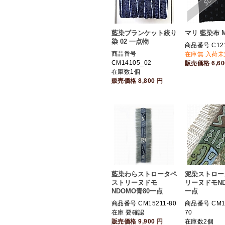
藍染ブランケット絞り
マリ 藍染布 
染 02 一点物
商品番号 C12
商品番号
在庫無 入荷未
CM14105_02
販売価格
6,6
在庫数1個
販売価格
8,800
円
藍染わらストロータペ
泥染ストロー
ストリーヌドモ
リーヌドモN
NDOMO青80一点
一点
商品番号 CM15211-80
商品番号 CM15
在庫 要確認
70
販売価格
9,900
円
在庫数2個