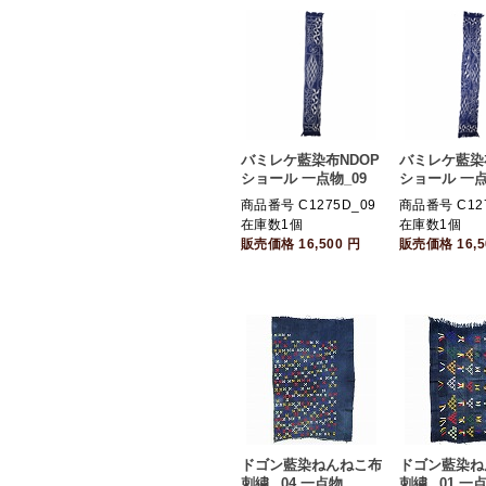
バミレケ藍染布NDOP
バミレケ藍染
ショール 一点物_09
ショール 一点
商品番号 C1275D_09
商品番号 C12
在庫数1個
在庫数1個
販売価格
16,500
円
販売価格
16,
ドゴン藍染ねんねこ布
ドゴン藍染ね
刺繍 _04 一点物
刺繍 _01 一