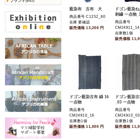
ブランド(645)
藍染布 古布 大
ドゴン藍染ね
刺繍 一点物_1
商品番号 C1252_80
商品番号
在庫 要確認
CM24911_14
販売価格
13,200
円
在庫数1個
販売価格
11,
ドゴン藍染古布 縞 16
ドゴン藍染古
一点物
_03 一点物
商品番号
商品番号
CM24910_16
CM24910_03
在庫数1個
在庫数1個
販売価格
11,000
円
販売価格
11,