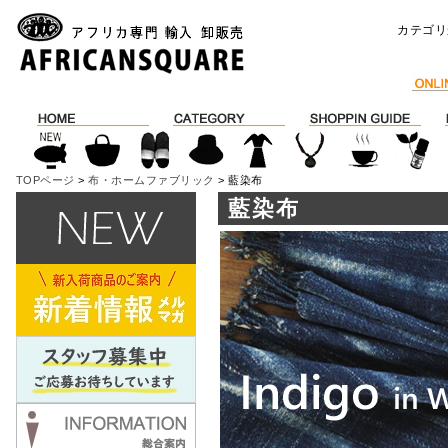
カテゴリ
TOPページ
>
布・ホームファブリック
> 藍染布
藍染布