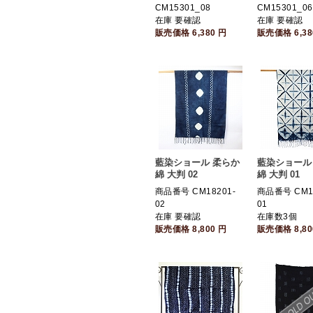
CM15301_08
CM15301_06
在庫 要確認
在庫 要確認
販売価格
6,380
円
販売価格
6,3
藍染ショール 柔らか
藍染ショール
綿 大判 02
綿 大判 01
商品番号 CM18201-
商品番号 CM18
02
01
在庫 要確認
在庫数3個
販売価格
8,800
円
販売価格
8,8