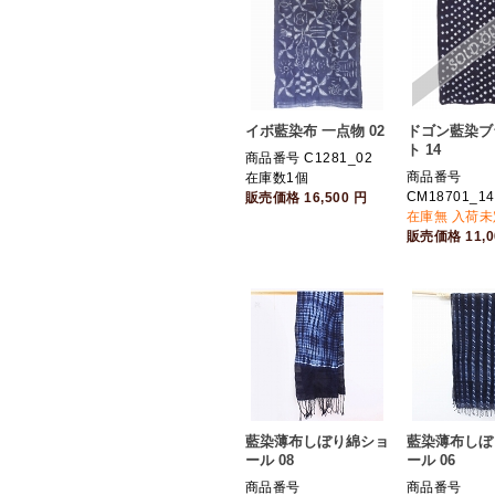
イボ藍染布 一点物 02
ドゴン藍染ブ
ト 14
商品番号 C1281_02
商品番号
在庫数1個
CM18701_14
販売価格
16,500
円
在庫無 入荷未
販売価格
11,
藍染薄布しぼり綿ショ
藍染薄布しぼ
ール 08
ール 06
商品番号
商品番号