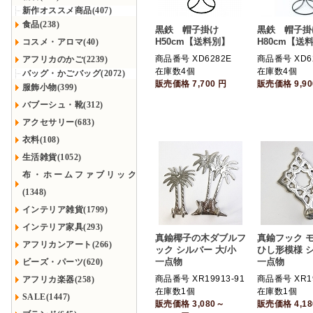
新作オススメ商品(407)
食品(238)
黒鉄 帽子掛け
黒鉄 帽子
H50cm【送料別】
H80cm【送
コスメ・アロマ(40)
商品番号 XD6282E
商品番号 XD6
アフリカのかご(2239)
在庫数4個
在庫数4個
バッグ・かごバッグ(2072)
販売価格
7,700
円
販売価格
9,9
服飾小物(399)
バブーシュ・靴(312)
アクセサリー(683)
衣料(108)
生活雑貨(1052)
布・ホームファブリック
(1348)
インテリア雑貨(1799)
インテリア家具(293)
真鍮椰子の木ダブルフ
真鍮フック 
アフリカンアート(266)
ック シルバー 大/小
ひし形模様 
一点物
一点物
ビーズ・パーツ(620)
商品番号 XR19913-91
商品番号 XR19
アフリカ楽器(258)
在庫数1個
在庫数1個
SALE(1447)
販売価格
3,080～
販売価格
4,1