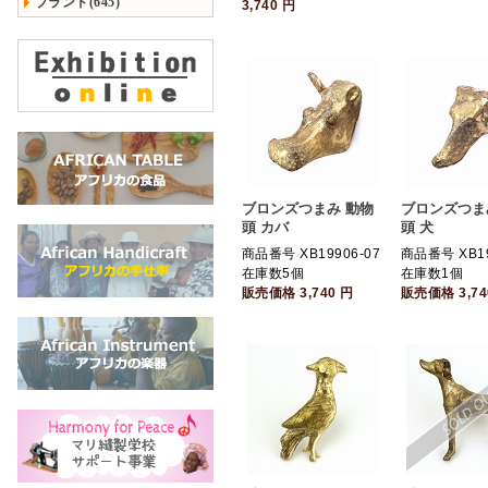
ブランド(645)
3,740
円
ブロンズつまみ 動物
ブロンズつま
頭 カバ
頭 犬
商品番号 XB19906-07
商品番号 XB19
在庫数5個
在庫数1個
販売価格
3,740
円
販売価格
3,7