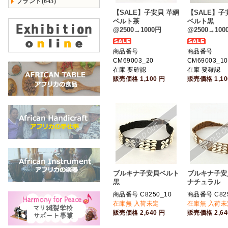
ブランド(645)
【SALE】子安貝 革網
【SALE】子
ベルト茶
ベルト黒
@2500→1000円
@2500→100
商品番号
商品番号
CM69003_20
CM69003_10
在庫 要確認
在庫 要確認
販売価格
1,100
円
販売価格
1,1
ブルキナ子安貝ベルト
ブルキナ子安
黒
ナチュラル
商品番号 C8250_10
商品番号 C825
在庫無 入荷未定
在庫無 入荷未
販売価格
2,640
円
販売価格
2,6