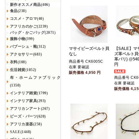
新作オススメ商品(406)
食品(238)
コスメ・アロマ(40)
アフリカのかご(2239)
バッグ・かごバッグ(2071)
服飾小物(399)
バブーシュ・靴(312)
マサイビーズベルト貝
【SALE】
なし
ズ革ベルト貝
アクセサリー(683)
革バリ) @540
商品番号 CK6005C
衣料(108)
円
在庫 要確認
生活雑貨(1052)
販売価格
4,950
円
布・ホームファブリック
商品番号 CK6
在庫 要確認
(1350)
販売価格
4,1
インテリア雑貨(1799)
インテリア家具(293)
アフリカンアート(267)
ビーズ・パーツ(620)
アフリカ楽器(258)
SALE(1448)