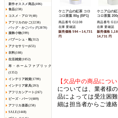
新作オススメ商品(406)
食品(238)
ケニア山の紅茶 コロ
ケニア山の紅
コロ茶葉 80g (BP1)
コロ茶葉 200g
コスメ・アロマ(40)
商品番号 G1108
商品番号 G11
アフリカのかご(2238)
在庫 要確認
在庫 要確認
バッグ・かごバッグ(2070)
販売価格
594～14,731
販売価格
1,1
服飾小物(399)
円
14,731
円
バブーシュ・靴(312)
アクセサリー(653)
衣料(108)
生活雑貨(1052)
布・ホームファブリック
(1352)
インテリア雑貨(1799)
【欠品中の商品につい
インテリア家具(293)
については、業者様のみ
アフリカンアート(267)
品によっては受注困
ビーズ・パーツ(609)
細は担当者からご連
アフリカ楽器(258)
SALE(1448)