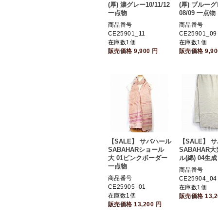
(厚) 濃グレー10/11/12
(厚) ブルー
一点物
08/09 一点物
商品番号
商品番号
CE25901_11
CE25901_09
在庫数1個
在庫数1個
販売価格
9,900
円
販売価格
9,9
【SALE】 サバハール
【SALE】 
SABAHARショール
SABAHAR
大 01ピンクボーダー
ル(綿) 04生
一点物
商品番号
商品番号
CE25904_04
CE25905_01
在庫数1個
在庫数1個
販売価格
13,
販売価格
13,200
円