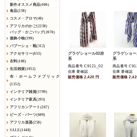
新作オススメ商品(406)
食品(238)
コスメ・アロマ(40)
アフリカのかご(2238)
バッグ・かごバッグ(2070)
服飾小物(399)
バブーシュ・靴(312)
グラゲショール02赤
グラゲショー
アクセサリー(653)
系
系
衣料(108)
商品番号 C9121_02
商品番号 C912
生活雑貨(1052)
在庫 要確認
在庫 要確認
布・ホームファブリック
販売価格
2,420
円
販売価格
2,4
(1352)
インテリア雑貨(1799)
インテリア家具(293)
アフリカンアート(267)
ビーズ・パーツ(609)
アフリカ楽器(258)
SALE(1448)