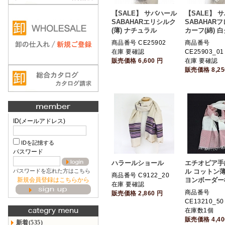
【SALE】 サバハール
【SALE】 
SABAHARエリシルク
SABAHAR
(薄) ナチュラル
カーフ(綿) 白
商品番号 CE25902
商品番号
在庫 要確認
CE25903_01
販売価格
6,600
円
在庫 要確認
販売価格
8,2
ID(メールアドレス)
IDを記憶する
パスワード
ハラールショール
エチオピア手
パスワードを忘れた方はこちら
ル コットン薄
商品番号 C9122_20
新規会員登録はこちらから
ヨンボーダー
在庫 要確認
商品番号
販売価格
2,860
円
CE13210_50
在庫数1個
販売価格
4,4
新着(535)