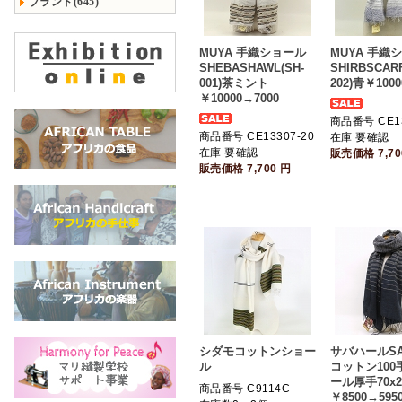
ブランド(645)
MUYA 手織ショール
MUYA 手織
SHEBASHAWL(SH-
SHIRBSCARF
001)茶ミント
202)青￥1000
￥10000→7000
商品番号 CE13
商品番号 CE13307-20
在庫 要確認
在庫 要確認
販売価格
7,7
販売価格
7,700
円
シダモコットンショー
サバハールSA
ル
コットン100
ール厚手70x2
商品番号 C9114C
￥8500→595