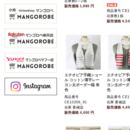
在庫数0～2個
販売価格
1,980
円
商品番号 CE13
在庫数1個
販売価格
6,5
エチオピア手織ショー
エチオピア手
ル コットン薄手レー
ル コットン
ヨン太ボーダー端 単
ヨン太ボーダ
色
色
商品番号
商品番号 CE1
CE13208_91
在庫 要確認
在庫 要確認
販売価格
4,4
販売価格
4,400
円