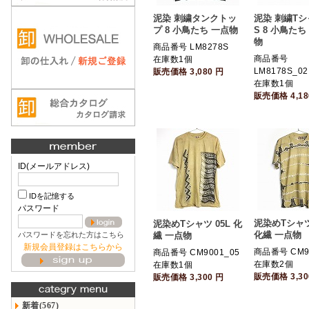
泥染 刺繍タンクトッ
泥染 刺繍T
プ 8 小鳥たち 一点物
S 8 小鳥たち 
物
商品番号 LM8278S
商品番号
在庫数1個
LM8178S_02
販売価格
3,080
円
在庫数1個
販売価格
4,1
ID(メールアドレス)
IDを記憶する
パスワード
泥染めTシャツ 
泥染めTシャツ 05L 化
化繊 一点物
パスワードを忘れた方はこちら
繊 一点物
新規会員登録はこちらから
商品番号 CM9
商品番号 CM9001_05
在庫数2個
在庫数1個
販売価格
3,3
販売価格
3,300
円
新着(567)