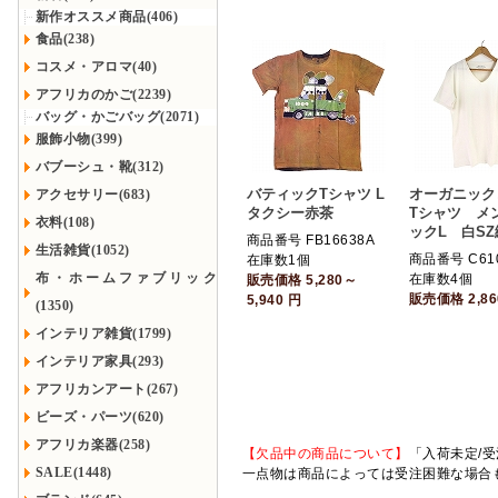
新作オススメ商品(406)
食品(238)
コスメ・アロマ(40)
アフリカのかご(2239)
バッグ・かごバッグ(2071)
服飾小物(399)
バブーシュ・靴(312)
バティックTシャツ L
オーガニック
アクセサリー(683)
タクシー赤茶
Tシャツ メ
衣料(108)
ックL 白SZ
商品番号 FB16638A
生活雑貨(1052)
商品番号 C61
在庫数1個
布・ホームファブリック
在庫数4個
販売価格
5,280～
販売価格
2,8
5,940
円
(1350)
インテリア雑貨(1799)
インテリア家具(293)
アフリカンアート(267)
ビーズ・パーツ(620)
アフリカ楽器(258)
【欠品中の商品について】
「入荷未定/受
SALE(1448)
一点物は商品によっては受注困難な場合