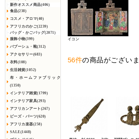
新作オススメ商品(406)
食品(238)
コスメ・アロマ(40)
アフリカのかご(2239)
バッグ・かごバッグ(2071)
服飾小物(399)
イコン
バブーシュ・靴(312)
アクセサリー(683)
56件
の商品がござい
衣料(108)
生活雑貨(1052)
布・ホームファブリック
(1350)
インテリア雑貨(1799)
インテリア家具(293)
アフリカンアート(267)
ビーズ・パーツ(620)
アフリカ楽器(258)
SALE(1448)