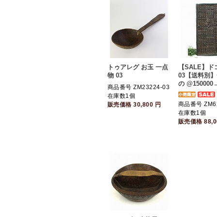
トゥアレグ お玉 一点
【SALE】ド
物 03
03【送料別
の @150000→
商品番号 ZM23224-03
在庫数1個
商品番号 ZM6
販売価格
30,800
円
在庫数1個
販売価格
88,