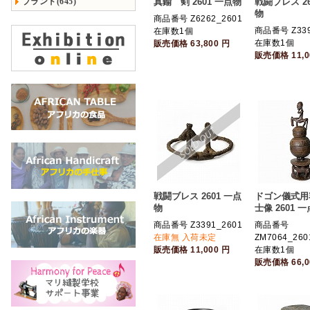
ブランド(645)
真鍮 剣 2601 一点物
戦闘ブレス 26
物
商品番号 Z6262_2601
商品番号 Z339
在庫数1個
在庫数1個
販売価格
63,800
円
販売価格
11,
戦闘ブレス 2601 一点
ドゴン儀式用
物
士像 2601 
商品番号 Z3391_2601
商品番号
在庫無 入荷未定
ZM7064_260
販売価格
11,000
円
在庫数1個
販売価格
66,