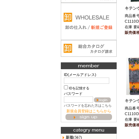
キテンゲ
商品番
C1110D
在庫 要
販売価
ID(メールアドレス)
IDを記憶する
パスワード
キテンゲ
パスワードを忘れた方はこちら
商品番
新規会員登録はこちらから
C1110D
在庫 要
販売価
新着(567)