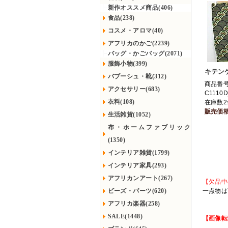
新作オススメ商品(406)
食品(238)
コスメ・アロマ(40)
アフリカのかご(2239)
バッグ・かごバッグ(2071)
服飾小物(399)
キテンゲ
バブーシュ・靴(312)
商品番
アクセサリー(683)
C1110D
衣料(108)
在庫数2
販売価
生活雑貨(1052)
布・ホームファブリック
(1350)
インテリア雑貨(1799)
インテリア家具(293)
アフリカンアート(267)
【欠品中
ビーズ・パーツ(620)
一点物は
アフリカ楽器(258)
SALE(1448)
【画像転