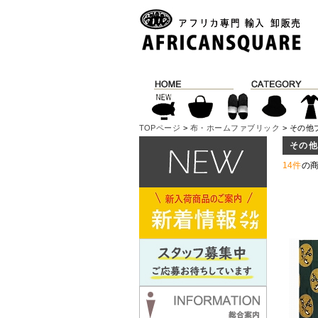
TOPページ
>
布・ホームファブリック
> その他
その
14件
の