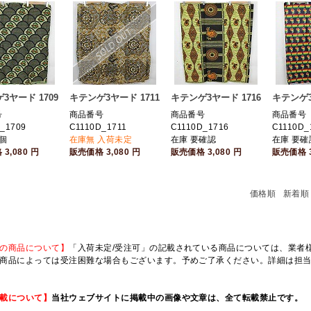
3ヤード 1709
キテンゲ3ヤード 1711
キテンゲ3ヤード 1716
キテンゲ3
号
商品番号
商品番号
商品番号
_1709
C1110D_1711
C1110D_1716
C1110D_
個
在庫無 入荷未定
在庫 要確認
在庫 要確
格
3,080
円
販売価格
3,080
円
販売価格
3,080
円
販売価格
価格順
新着順
の商品について】
「入荷未定/受注可」の記載されている商品については、業者様のみ
商品によっては受注困難な場合もございます。予めご了承ください。詳細は担
載について】
当社ウェブサイトに掲載中の画像や文章は、全て転載禁止です。