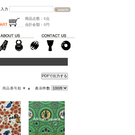
を入力
商品点数：0点
合計金額：0円
PDFで出力する
商品番号順 ▼
▲
表示件数