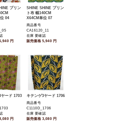
SHINE プリン
SHINE SHINE プリン
0CM
ト布 幅140CM
位 04
X64CM単位 07
商品番号
_05
CA16120_11
認
在庫 要確認
5,940
円
販売価格
5,940
円
ヤード 1703
キテンゲ3ヤード 1706
商品番号
1703
C1110D_1706
認
在庫 要確認
3,080
円
販売価格
3,080
円