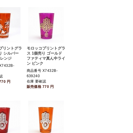
プリントグラ
モロッコプリントグラ
り シルバー
ス 1個売り ゴールド
オレンジ
ファティマ真ん中ライ
ン ピンク
7432B-
商品番号 X7432B-
639240
認
在庫 要確認
770
円
販売価格
770
円