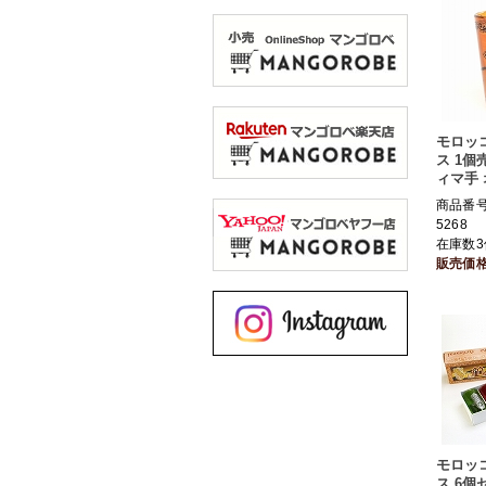
モロッ
ス 1個
ィマ手
商品番号 
5268
在庫数3
販売価
モロッ
ス 6個