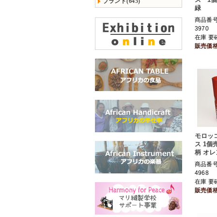
ブランド(645)
緑
商品番号 
3970
在庫 要
販売価
モロッ
ス 1個
柄 オレ
商品番号 
4968
在庫 要
販売価