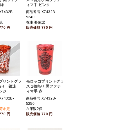
黄緑
ィマ手 ピンク
7432B-
商品番号 X7432B-
5240
認
在庫 要確認
770
円
販売価格
770
円
プリントグラ
モロッコプリントグラ
売り 銀迷
ス 1個売り 黒ファテ
ンジ
ィマ手 赤
7432B-
商品番号 X7432B-
5250
入荷未定
在庫数2個
770
円
販売価格
770
円