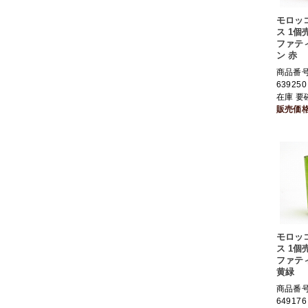
モロッ
ス 1個
ファテ
ン 赤
商品番号 
639250
在庫 要
販売価
モロッ
ス 1個
ファテ
黄緑
商品番号 
649176