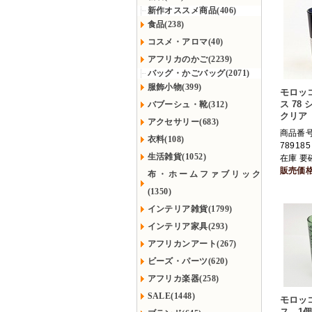
新作オススメ商品(406)
食品(238)
コスメ・アロマ(40)
アフリカのかご(2239)
バッグ・かごバッグ(2071)
服飾小物(399)
モロッ
ス 78
バブーシュ・靴(312)
クリア
アクセサリー(683)
商品番号 
衣料(108)
789185
生活雑貨(1052)
在庫 要
販売価
布・ホームファブリック
(1350)
インテリア雑貨(1799)
インテリア家具(293)
アフリカンアート(267)
ビーズ・パーツ(620)
アフリカ楽器(258)
SALE(1448)
モロッ
ス 1