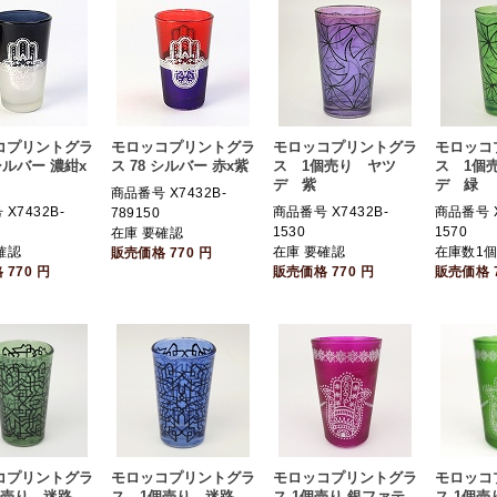
コプリントグラ
モロッコプリントグラ
モロッコプリントグラ
モロッコ
 シルバー 濃紺x
ス 78 シルバー 赤x紫
ス 1個売り ヤツ
ス 1個
デ 紫
デ 緑
商品番号 X7432B-
X7432B-
商品番号 X7432B-
商品番号 X
789150
1530
1570
在庫 要確認
確認
在庫 要確認
在庫数1
販売価格
770
円
格
770
円
販売価格
770
円
販売価格
コプリントグラ
モロッコプリントグラ
モロッコプリントグラ
モロッコ
個売り 迷路
ス 1個売り 迷路
ス 1個売り 銀ファテ
ス 1個売