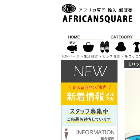
TOPページ
>
生活雑貨
>
ガラス食器
> モロッ
モロ