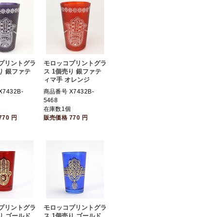
プリントグラ
モロッコプリントグラ
り 銀ファテ
ス 1個売り 銀ファテ
ィマ手 オレンジ
7432B-
商品番号 X7432B-
5468
個
在庫数1個
770
円
販売価格
770
円
プリントグラ
モロッコプリントグラ
り ゴールド
ス 1個売り ゴールド