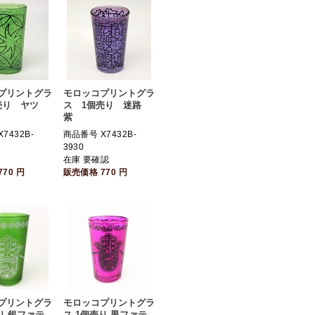
プリントグラ
モロッコプリントグラ
売り ヤツ
ス 1個売り 迷路
紫
7432B-
商品番号 X7432B-
3930
個
在庫 要確認
770
円
販売価格
770
円
プリントグラ
モロッコプリントグラ
り 銀ファテ
ス 1個売り 黒ファテ