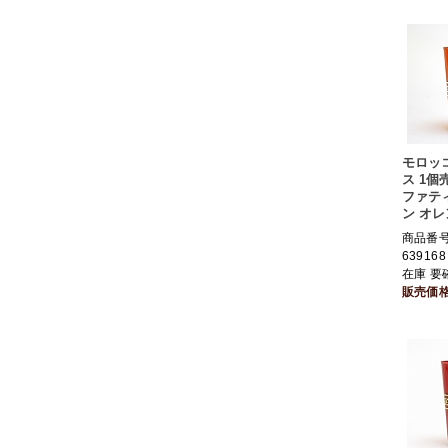
モロッ
ス 1個
ファテ
ン オレ
商品番号 
639168
在庫 要
販売価