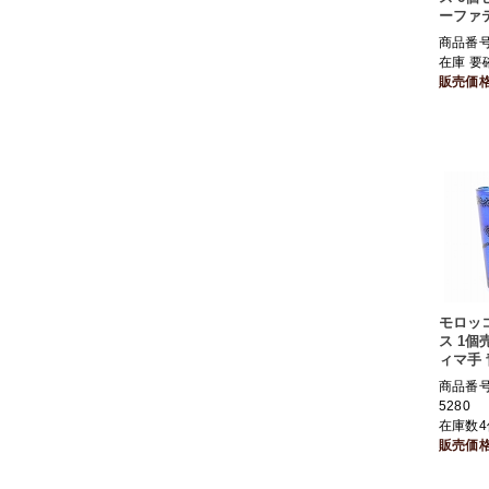
ーファ
商品番号 
在庫 要
販売価
モロッ
ス 1個
ィマ手 
商品番号 
5280
在庫数4
販売価