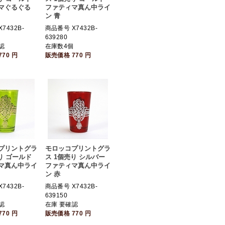
マぐるぐる
ファティマ真ん中ライ
ン 青
7432B-
商品番号 X7432B-
639280
認
在庫数4個
770
円
販売価格
770
円
プリントグラ
モロッコプリントグラ
り ゴールド
ス 1個売り シルバー
マ真ん中ライ
ファティマ真ん中ライ
ン 赤
7432B-
商品番号 X7432B-
639150
認
在庫 要確認
770
円
販売価格
770
円