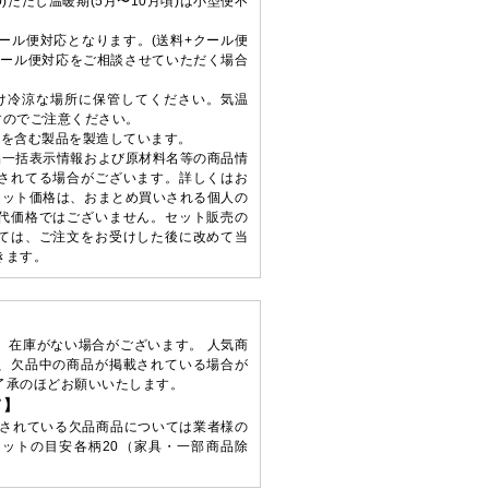
0)ただし温暖期(5月〜10月頃)は小型便不
はクール便対応となります。(送料+クール便
てクール便対応をご相談させていただく場合
け冷涼な場所に保管してください。気温
ますのでご注意ください。
ジを含む製品を製造しています。
品一括表示情報および原材料名等の商品情
されてる場合がございます。詳しくはお
セット価格は、おまとめ買いされる個人の
代価格ではございません。セット販売の
ては、ご注文をお受けした後に改めて当
きます。
、在庫がない場合がございます。 人気商
、欠品中の商品が掲載されている場合が
了承のほどお願いいたします。
て】
されている欠品商品については業者様の
ットの目安各柄20（家具・一部商品除