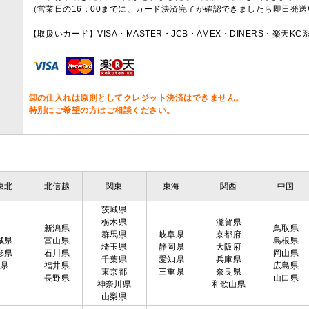
（営業日の16：00までに、カード決済完了が確認できましたら即日発
【取扱いカード】VISA・MASTER・JCB・AMEX・DINERS・楽天K
卸の仕入れは原則としてクレジット決済はできません。
特別にご希望の方はご相談ください。
東北
北信越
関東
東海
関西
中国
茨城県
栃木県
滋賀県
新潟県
鳥取県
群馬県
岐阜県
京都府
城県
富山県
島根県
埼玉県
静岡県
大阪府
形県
石川県
岡山県
千葉県
愛知県
兵庫県
島県
福井県
広島県
東京都
三重県
奈良県
長野県
山口県
神奈川県
和歌山県
山梨県