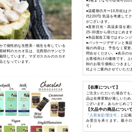
●3枚までなら小型便可(\22
可
●温暖期(5月〜10月頃)
代220円) 気温を考慮し
がございます。
●直射日光・高温多湿を避
25-30度から溶けはじめ
●本品製造工場ではオレン
●パッケージデザインと食
かで個性的な生態系・植生を有している
報の内容は、予告なく変更
原材料のカカオ豆は、北西部のサンビラ
問合せください。●表示の
栽培しています。マダガスカルのカカオ
お客様向けの価格です。上
品となっています。
卸のお取引価格につきまし
社よりご案内させていただ
【在庫について】
ご注文いただいた場合でも
品は在庫変動が激しいため
ございます。あらかじめご
【欠品中の商品につい
「入荷未定/受注可」
と記載
み受注を承ります。最小ロ
く）