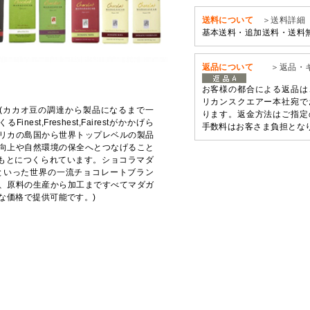
送料について
＞送料詳細
基本送料・追加送料・送料
返品について
＞返品・
お客様の都合による返品は
リカンスクエアー本社宛で
ar」(カカオ豆の調達から製品になるまで一
ります。返金方法はご指定
st,Freshest,Fairestがかかげら
手数料はお客さま負担とな
リカの島国から世界トップレベルの製品
向上や自然環境の保全へとつなげること
理念をもとにつくられています。ショコラマダ
medeiといった世界の一流チョコレートブラン
、原料の生産から加工まですべてマダガ
な価格で提供可能です。)