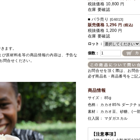
税抜価格 10,800
円
在庫 要確認
■ バラ売り
[G6013]
販売価格 1,296
円
(税込)
税抜価格 1,200
円
在庫 要確認
ロット：
できます。
個数：
よび原材料名等の商品情報の内容は、予告な
お問合せください。
お問合せを頂く際は、お問合
必ず商品名・商品番号をご記
商品情報
サイズ： 85g
色柄： カカオ85% ダークチ
素材： カカオ豆、砂糖、(一
仕入国： マダガスカル
【注意事項】