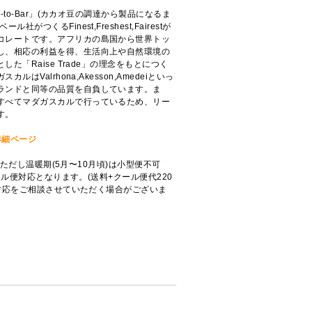
-to-Bar」(カカオ豆の調達から製品になるま
がつくるFinest,Freshest,Fairestが
コレートです。アフリカの島国から世界トッ
し、相応の利益を得、生活向上や自然環境の
た「Raise Trade」の理念をもとにつく
はValrhona,Akesson,Amedeiといっ
ランドと同等の品質を自負しています。ま
すべてマダガスカルで行っているため、リー
す。
詳細ページ
0)ただし温暖期(5月〜10月頃)は小型便不可
ール便対応となります。(送料+クール便代220
便対応をご相談させていただく場合がございま