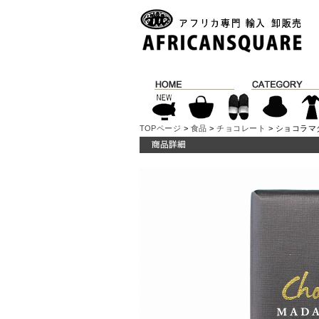
TOPページ
>
食品
>
チョコレート
> ショコラマ