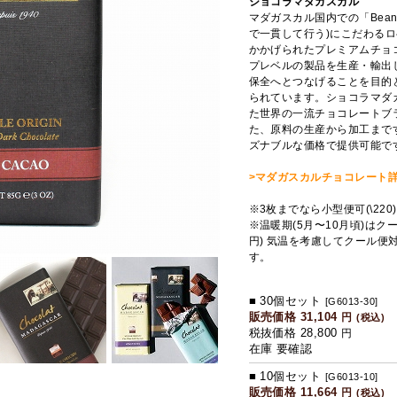
ショコラマダガスカル
マダガスカル国内での「Bean
で一貫して行う)にこだわるロベール社
かかげられたプレミアムチョ
プレベルの製品を生産・輸出
保全へとつなげることを目的とし
られています。ショコラマダガスカル
た世界の一流チョコレートブ
た、原料の生産から加工まで
ズナブルな価格で提供可能で
>マダガスカルチョコレート
※3枚までなら小型便可(\22
※温暖期(5月〜10月頃)はク
円) 気温を考慮してクール
す。
■ 30個セット
[G6013-30]
販売価格 31,104
円
(税込)
税抜価格 28,800
円
在庫 要確認
■ 10個セット
[G6013-10]
販売価格 11,664
円
(税込)