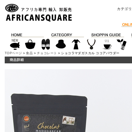
カテゴリ
TOPページ
>
食品
>
チョコレート
> ショコラマダガスカル ココアパウダー