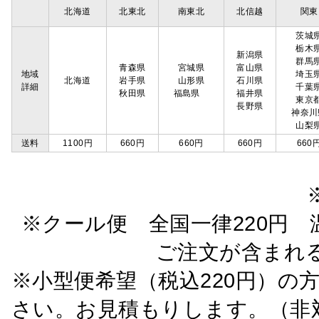
北海道
北東北
南東北
北信越
関東
茨城
栃木
新潟県
群馬
青森県
宮城県
富山県
地域
埼玉
北海道
岩手県
山形県
石川県
詳細
千葉
秋田県
福島県
福井県
東京
長野県
神奈川
山梨
送料
1100円
660円
660円
660円
660
※クール便 全国一律220円 温
ご注文が含まれ
※小型便希望（税込220円）の
さい。お見積もりします。（非