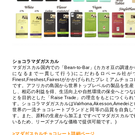
ショコラマダガスカル
マダガスカル国内での「Bean-to-Bar」(カカオ豆の調達
になるまで一貫して行う)にこだわるロベール社が
Finest,Freshest,Fairestがかかげられたプレミアムチョ
です。アフリカの島国から世界トップレベルの製品を生産
し、相応の利益を得、生活向上や自然環境の保全へとつな
とを目的とした「Raise Trade」の理念をもとにつくら
す。ショコラマダガスカルはValrhona,Akesson,Amedei
世界の一流チョコレートブランドと同等の品質を自負し
す。また、原料の生産から加工まですべてマダガスカルで
いるため、リーズナブルな価格で提供可能です。)
>マダガスカルチョコレート詳細ページ