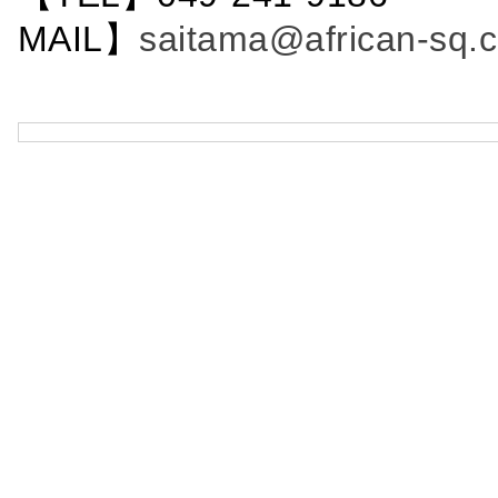
MAIL】
saitama@african-sq.c