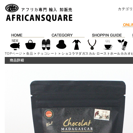
カテゴリ
TOPページ
>
食品
>
チョコレート
> ショコラマダガスカル ローストホールカカオ