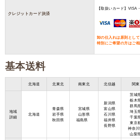
【取扱いカード】VISA・
クレジットカード決済
卸の仕入れは原則として
特別にご希望の方はご相
基本送料
北海道
北東北
南東北
北信越
関東
茨城
栃木
新潟県
群馬
青森県
宮城県
富山県
地域
埼玉
北海道
岩手県
山形県
石川県
詳細
千葉
秋田県
福島県
福井県
東京
長野県
神奈川
山梨