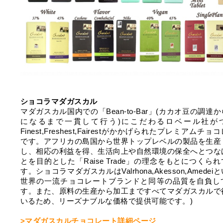
ショコラマダガスカル
マダガスカル国内での「Bean-to-Bar」(カカオ豆の調達
になるまで一貫して行う)にこだわるロベール社が
Finest,Freshest,Fairestがかかげられたプレミアムチョ
です。アフリカの島国から世界トップレベルの製品を生産
し、相応の利益を得、生活向上や自然環境の保全へとつな
とを目的とした「Raise Trade」の理念をもとにつくら
す。ショコラマダガスカルはValrhona,Akesson,Amedei
世界の一流チョコレートブランドと同等の品質を自負し
す。また、原料の生産から加工まですべてマダガスカルで
いるため、リーズナブルな価格で提供可能です。)
>マダガスカルチョコレート詳細ページ