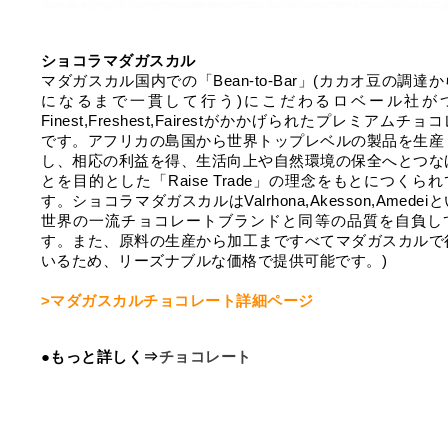
ショコラマダガスカル
マダガスカル国内での「Bean-to-Bar」(カカオ豆の調達
になるまで一貫して行う)にこだわるロベール社が
Finest,Freshest,Fairestがかかげられたプレミアムチョ
です。アフリカの島国から世界トップレベルの製品を生産
し、相応の利益を得、生活向上や自然環境の保全へとつな
とを目的とした「Raise Trade」の理念をもとにつくら
す。ショコラマダガスカルはValrhona,Akesson,Amedei
世界の一流チョコレートブランドと同等の品質を自負し
す。また、原料の生産から加工まですべてマダガスカルで
いるため、リーズナブルな価格で提供可能です。)
>マダガスカルチョコレート詳細ページ
●もっと詳しく⇒
チョコレート