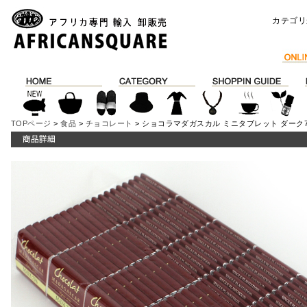
カテゴリ
TOPページ
>
食品
>
チョコレート
> ショコラマダガスカル ミニタブレット ダーク75% 