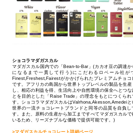
ショコラマダガスカル
マダガスカル国内での「Bean-to-Bar」(カカオ豆の調達
になるまで一貫して行う)にこだわるロベール社が
Finest,Freshest,Fairestがかかげられたプレミアムチョ
です。アフリカの島国から世界トップレベルの製品を生産
し、相応の利益を得、生活向上や自然環境の保全へとつな
とを目的とした「Raise Trade」の理念をもとにつくら
す。ショコラマダガスカルはValrhona,Akesson,Amedei
世界の一流チョコレートブランドと同等の品質を自負し
す。また、原料の生産から加工まですべてマダガスカルで
いるため、リーズナブルな価格で提供可能です。)
>マダガスカルチョコレート詳細ページ