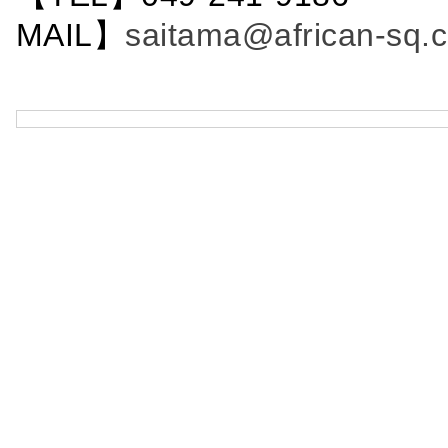
MAIL】
saitama@african-sq.c