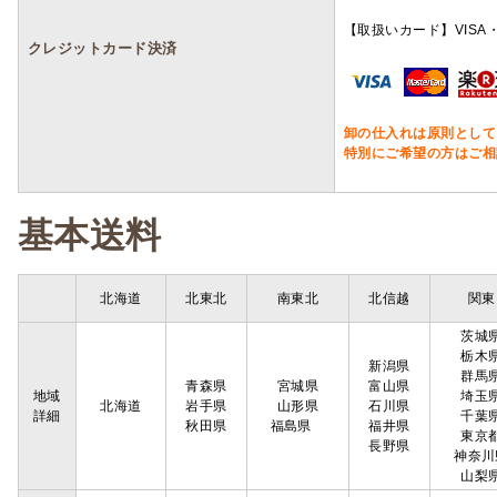
【取扱いカード】VISA・
クレジットカード決済
卸の仕入れは原則として
特別にご希望の方はご相
基本送料
北海道
北東北
南東北
北信越
関東
茨城
栃木
新潟県
群馬
青森県
宮城県
富山県
地域
埼玉
北海道
岩手県
山形県
石川県
詳細
千葉
秋田県
福島県
福井県
東京
長野県
神奈川
山梨