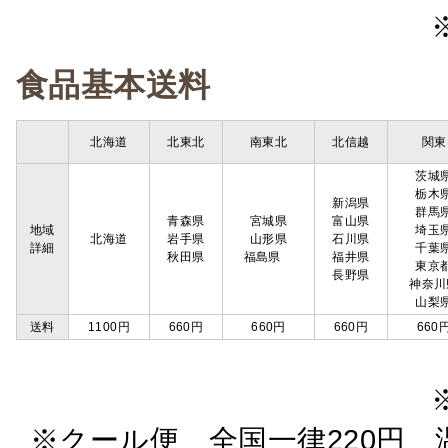
食品基本送料
北海道
北東北
南東北
北信越
関東
茨城
栃木
新潟県
群馬
青森県
宮城県
富山県
地域
埼玉
北海道
岩手県
山形県
石川県
詳細
千葉
秋田県
福島県
福井県
東京
長野県
神奈川
山梨
送料
1100円
660円
660円
660円
660
※クール便 全国一律220円 温