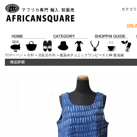
カテゴリ
TOPページ
>
衣料
>
泥藍染衣料
> 藍染めチュニックワンピース L/M 藍短線