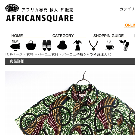
カテゴリ
TOPページ
>
衣料
>
パーニュ衣料
> パーニュ半袖シャツM 緑まんじ