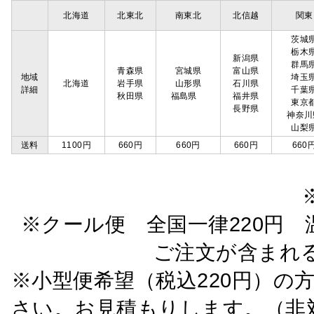
北海道
北東北
南東北
北信越
関東
茨城
栃木
新潟県
群馬
青森県
宮城県
富山県
地域
埼玉
北海道
岩手県
山形県
石川県
詳細
千葉
秋田県
福島県
福井県
東京
長野県
神奈川
山梨
送料
1100円
660円
660円
660円
660
※クール便 全国一律220円 温
ご注文が含まれ
※小型便希望（税込220円）の
さい。お見積もりします。（非