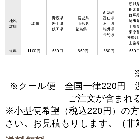
茨城
栃木
新潟県
群馬
青森県
宮城県
富山県
地域
埼玉
北海道
岩手県
山形県
石川県
詳細
千葉
秋田県
福島県
福井県
東京
長野県
神奈川
山梨
送料
1100円
660円
660円
660円
660
※クール便 全国一律220円 温
ご注文が含まれ
※小型便希望（税込220円）の
さい。お見積もりします。（非