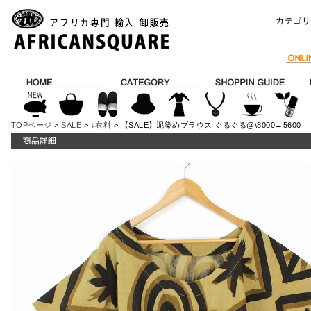
カテゴリ
TOPページ
>
SALE
>
↓衣料
> 【SALE】泥染めブラウス ぐるぐる@\8000→5600