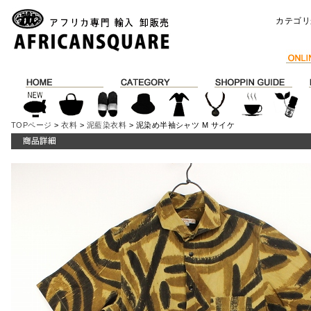
カテゴリ
TOPページ
>
衣料
>
泥藍染衣料
> 泥染め半袖シャツ M サイケ