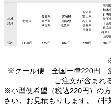
茨城
栃木
新潟県
群馬
青森県
宮城県
富山県
地域
埼玉
北海道
岩手県
山形県
石川県
詳細
千葉
秋田県
福島県
福井県
東京
長野県
神奈川
山梨
送料
1100円
660円
660円
660円
660
※クール便 全国一律220円 温
ご注文が含まれ
※小型便希望（税込220円）の
さい。お見積もりします。（非