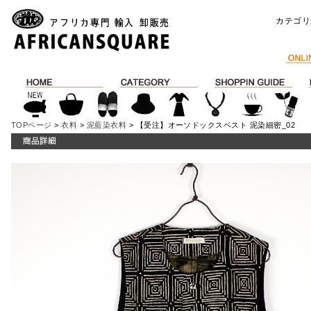
カテゴリ
TOPページ
>
衣料
>
泥藍染衣料
> 【受注】オーソドックスベスト 泥染細密_02