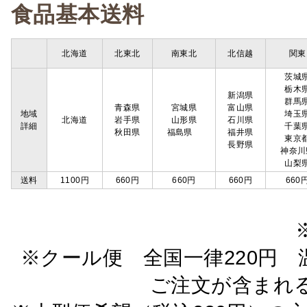
食品基本送料
北海道
北東北
南東北
北信越
関東
茨城
栃木
新潟県
群馬
青森県
宮城県
富山県
地域
埼玉
北海道
岩手県
山形県
石川県
詳細
千葉
秋田県
福島県
福井県
東京
長野県
神奈川
山梨
送料
1100円
660円
660円
660円
660
※クール便 全国一律220円 温
ご注文が含まれ