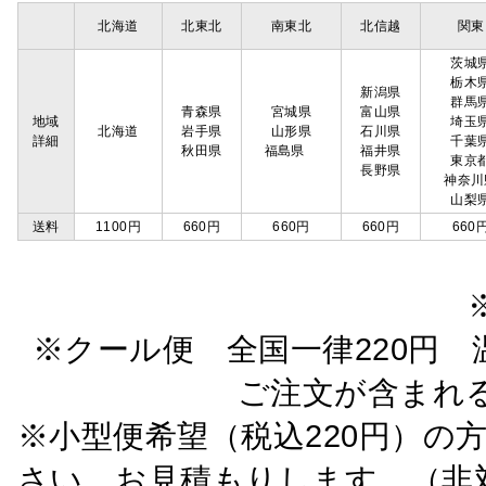
北海道
北東北
南東北
北信越
関東
茨城
栃木
新潟県
群馬
青森県
宮城県
富山県
地域
埼玉
北海道
岩手県
山形県
石川県
詳細
千葉
秋田県
福島県
福井県
東京
長野県
神奈川
山梨
送料
1100円
660円
660円
660円
660
※クール便 全国一律220円 温
ご注文が含まれ
※小型便希望（税込220円）の
さい。お見積もりします。（非