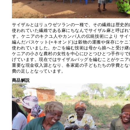
サイザルとはリュウゼツランの一種で、その繊維は歴史的
使われていた繊維である麻にちなんでサイザル麻と呼ばれ
す。ケニアのキクユ人やカンバ人の伝統技術により サイ
編んだバスケット(=キオンド)は穀物の運搬や保存にケニ
使われていました。かごを編む技術は母から娘へと受け継
ケニアの小さな農村の女性を中心にひとつひとつ手作りで
げています。現在ではサイザルバッグを編むことがケニア
重要な現金収入源となり、各家庭の子どもたちの学費とな
費の足しとなっています。
商品解説