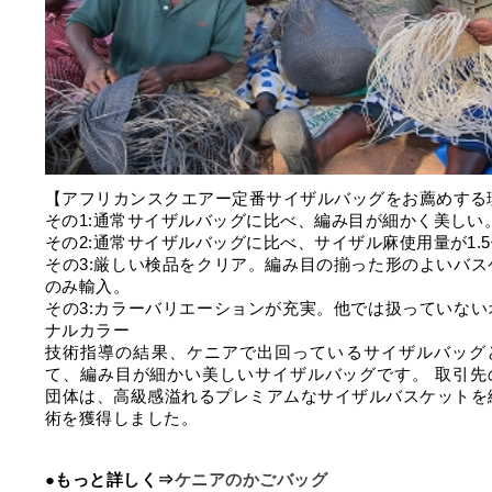
【アフリカンスクエアー定番サイザルバッグをお薦めする
その1:通常サイザルバッグに比べ、編み目が細かく美しい
その2:通常サイザルバッグに比べ、サイザル麻使用量が1.
その3:厳しい検品をクリア。編み目の揃った形のよいバス
のみ輸入。
その3:カラーバリエーションが充実。他では扱っていない
ナルカラー
技術指導の結果、ケニアで出回っているサイザルバッグ
て、編み目が細かい美しいサイザルバッグです。 取引先
団体は、高級感溢れるプレミアムなサイザルバスケットを
術を獲得しました。
●もっと詳しく⇒
ケニアのかごバッグ