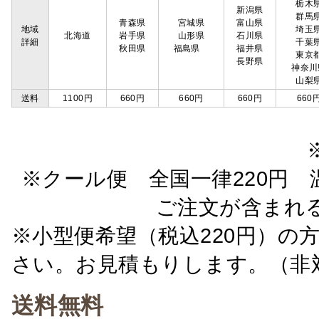
栃木
新潟県
群馬
青森県
宮城県
富山県
地域
埼玉
北海道
岩手県
山形県
石川県
詳細
千葉
秋田県
福島県
福井県
東京
長野県
神奈川
山梨
送料
1100円
660円
660円
660円
660
※クール便 全国一律220円 温
ご注文が含まれ
※小型便希望（税込220円）の
さい。お見積もりします。（非
送料無料