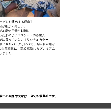
ッグをお薦めする理由】
み目が細かく美しい。
ザル麻使用量が1.5倍。
揃った形のよいバスケットのみ輸入。
他では扱っていないオリジナルカラー
サイザルバッグと比べて、編み目が細か
の生産団体は、高級感溢れるプレミアム
しました。
載中の画像や文章は、全て転載禁止です。