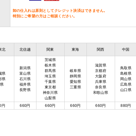
卸の仕入れは原則としてクレジット決済はできません。
特別にご希望の方はご相談ください。
東北
北信越
関東
東海
関西
中国
茨城県
栃木県
滋賀県
新潟県
鳥取県
群馬県
岐阜県
京都府
城県
富山県
島根県
埼玉県
静岡県
大阪府
形県
石川県
岡山県
千葉県
愛知県
兵庫県
島県
福井県
広島県
東京都
三重県
奈良県
長野県
山口県
神奈川県
和歌山県
山梨県
0円
660円
660円
660円
660円
880円