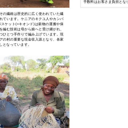
手数料はお客さま負担とな
その繊維は歴史的に広く使われていた繊
れています。ケニアのキクユ人やカンバ
スケット(=キオンド)は穀物の運搬や保
を編む技術は母から娘へと受け継がれ、
つひとつ手作りで編み上げています。現
アの村の重要な現金収入源となり、各家
しとなっています。