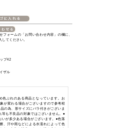
せフォームの「お問い合わせ内容」の欄に、
入してください。
ップ42
イザル
ため色ぶれのある商品となっています。お
印象が変わる場合がございますので参考程
り品の為、形サイズにバラ付きがございま
れ等も不良品の対象ではございません。●
おいが多少ある場合がございます。●色落
摩擦、汗や雨などによる水濡れによって色