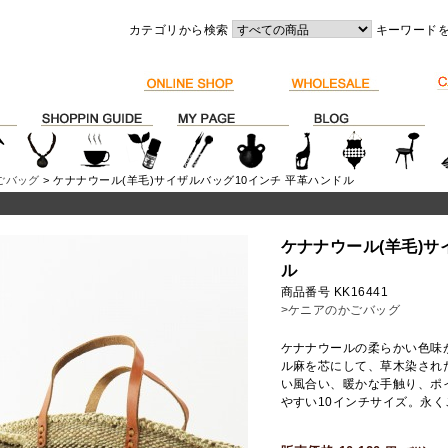
カテゴリから検索
キーワード
ごバッグ
> ケナナウール(羊毛)サイザルバッグ10インチ 平革ハンドル
ケナナウール(羊毛)サ
ル
商品番号 KK16441
>ケニアのかごバッグ
ケナナウールの柔らかい色味
ル麻を芯にして、草木染され
い風合い、暖かな手触り、ポ
やすい10インチサイズ。永