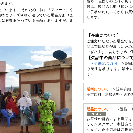
落ち、色移りの恐れがあり
できます。
際は、製品のお取り扱いに
せています。 そのため、特に「アソート」や
ご了承いただいてからお買
実物とサイズや柄が違っている場合がありま
します。
めに複数個写っている商品もありますが、別
。
【在庫について】
ご注文いただいた場合でも
品は在庫変動が激しいため
ございます。あらかじめご
【欠品中の商品につい
「入荷未定/受注可」
と記載
み受注を承ります。最小ロ
く）
送料について
＞送料詳細
基本送料・追加送料・送料
返品について
＞返品・
お客様の都合による返品は
リカンスクエアー本社宛で
ります。返金方法はご指定