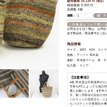
販売価格 10,120
円
(税込)
税抜価格 9,200
円
在庫数 4個
個数：
お問合せを頂く際は、お問合
必ず商品名・商品番号をご記
商品情報
サイズ： W35 H26 ストラ
色柄： アソート 草木染
素材： 草木染ウール 革 サ
仕入国： ケニア
【注意事項】
●色:草木染は天然染料の
手持ちPCによっても色の
度にお願いします。●手作
す。取っ手部分の左右のず
バスケットの毛羽立ち・に
ち:バスケットや革部分が