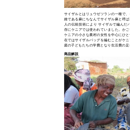
サイザルとはリュウゼツランの一種で、
維である麻にちなんでサイザル麻と呼ば
人の伝統技術により サイザルで編んだバ
存にケニアでは使われていました。かご
ケニアの小さな農村の女性を中心にひと
在ではサイザルバッグを編むことがケニ
庭の子どもたちの学費となり生活費の足
商品解説