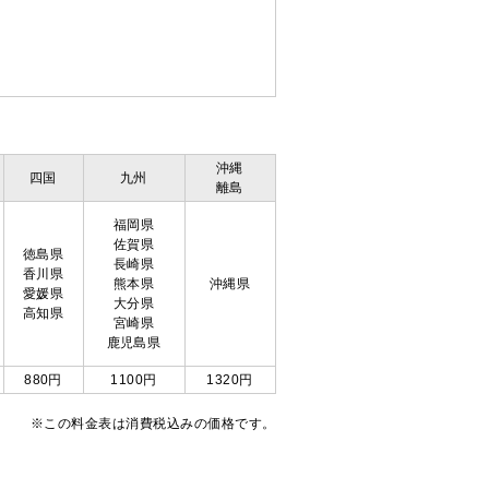
沖縄
四国
九州
離島
福岡県
佐賀県
徳島県
長崎県
香川県
熊本県
沖縄県
愛媛県
大分県
高知県
宮崎県
鹿児島県
880円
1100円
1320円
※この料金表は消費税込みの価格です。