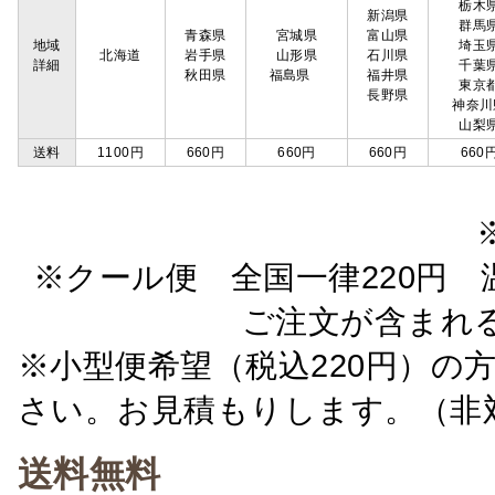
栃木
新潟県
群馬
青森県
宮城県
富山県
地域
埼玉
北海道
岩手県
山形県
石川県
詳細
千葉
秋田県
福島県
福井県
東京
長野県
神奈川
山梨
送料
1100円
660円
660円
660円
660
※クール便 全国一律220円 温
ご注文が含まれ
※小型便希望（税込220円）の
さい。お見積もりします。（非
送料無料