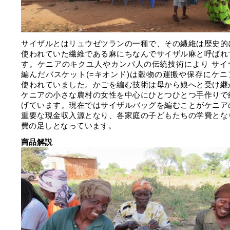
サイザルとはリュウゼツランの一種で、その繊維は歴史的
使われていた繊維である麻にちなんでサイザル麻と呼ばれ
す。ケニアのキクユ人やカンバ人の伝統技術により サイ
編んだバスケット(=キオンド)は穀物の運搬や保存にケニ
使われていました。かごを編む技術は母から娘へと受け継
ケニアの小さな農村の女性を中心にひとつひとつ手作りで
げています。現在ではサイザルバッグを編むことがケニア
重要な現金収入源となり、各家庭の子どもたちの学費とな
費の足しとなっています。
商品解説