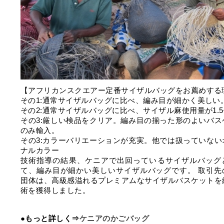
【アフリカンスクエアー定番サイザルバッグをお薦めする
その1:通常サイザルバッグに比べ、編み目が細かく美しい
その2:通常サイザルバッグに比べ、サイザル麻使用量が1.
その3:厳しい検品をクリア。編み目の揃った形のよいバス
のみ輸入。
その3:カラーバリエーションが充実。他では扱っていない
ナルカラー
技術指導の結果、ケニアで出回っているサイザルバッグ
て、編み目が細かい美しいサイザルバッグです。 取引先
団体は、高級感溢れるプレミアムなサイザルバスケットを
術を獲得しました。
●もっと詳しく⇒
ケニアのかごバッグ