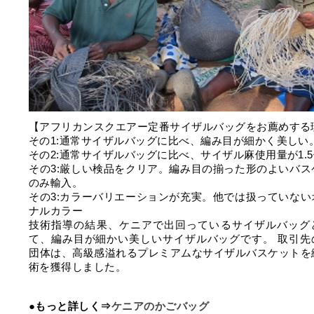
【アフリカンスクエアー定番サイザルバッグをお薦めする
その1:通常サイザルバッグに比べ、編み目が細かく美しい
その2:通常サイザルバッグに比べ、サイザル麻使用量が1.
その3:厳しい検品をクリア。編み目の揃った形のよいバス
のみ輸入。
その3:カラーバリエーションが充実。他では扱っていない
ナルカラー
技術指導の結果、ケニアで出回っているサイザルバッグ
て、編み目が細かい美しいサイザルバッグです。 取引先
団体は、高級感溢れるプレミアムなサイザルバスケットを
術を獲得しました。
●もっと詳しく⇒
ケニアのかごバッグ