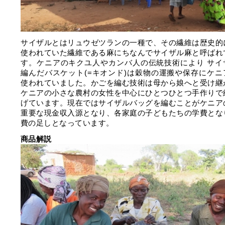
サイザルとはリュウゼツランの一種で、その繊維は歴史的
使われていた繊維である麻にちなんでサイザル麻と呼ばれ
す。ケニアのキクユ人やカンバ人の伝統技術により サイ
編んだバスケット(=キオンド)は穀物の運搬や保存にケニ
使われていました。かごを編む技術は母から娘へと受け継
ケニアの小さな農村の女性を中心にひとつひとつ手作りで
げています。現在ではサイザルバッグを編むことがケニア
重要な現金収入源となり、各家庭の子どもたちの学費とな
費の足しとなっています。
商品解説