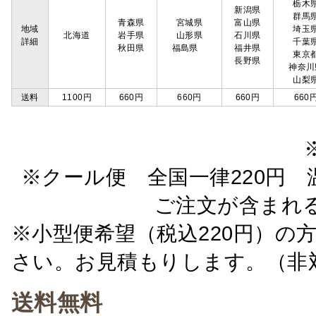
栃木
新潟県
群馬
青森県
宮城県
富山県
地域
埼玉
北海道
岩手県
山形県
石川県
詳細
千葉
秋田県
福島県
福井県
東京
長野県
神奈川
山梨
送料
1100円
660円
660円
660円
660
※クール便 全国一律220円 温
ご注文が含まれ
※小型便希望（税込220円）の
さい。お見積もりします。（非
送料無料